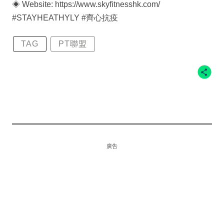
◈ Website: https://www.skyfitnesshk.com/
#STAYHEATHYLY #齊心抗疫
TAG
PT聯盟
廣告