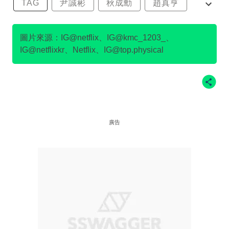
TAG
尹誠彬
秋成勳
趙真亨
金民澈
圖片來源：IG@netflix、IG@kmc_1203_、
IG@netflixkr、Netflix、IG@top.physical
廣告