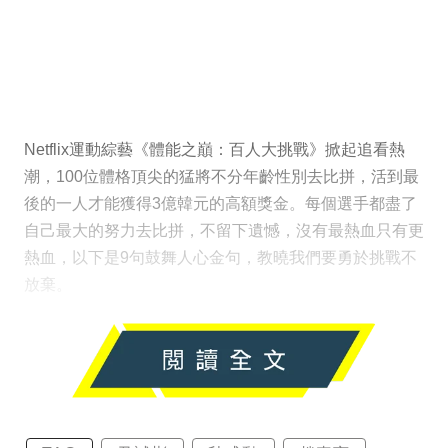
Netflix運動綜藝《體能之巔：百人大挑戰》掀起追看熱
潮，100位體格頂尖的猛將不分年齡性別去比拼，活到最
後的一人才能獲得3億韓元的高額獎金。每個選手都盡了
自己最大的努力去比拼，不留下遺憾，沒有最熱血只有更
熱血，以下是9句鼓舞人心金句，教曉我們要勇於挑戰不
放棄。