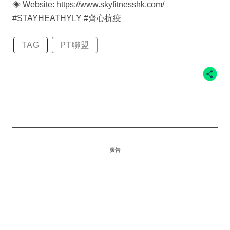
◈ Website: https://www.skyfitnesshk.com/
#STAYHEATHYLY #齊心抗疫
TAG
PT聯盟
廣告