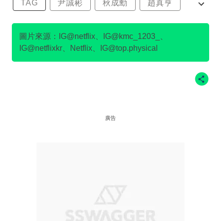
TAG
尹誠彬
秋成勳
趙真亨
金民澈
圖片來源：IG@netflix、IG@kmc_1203_、
IG@netflixkr、Netflix、IG@top.physical
廣告