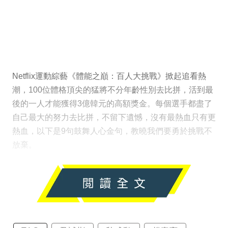
Netflix運動綜藝《體能之巔：百人大挑戰》掀起追看熱
潮，100位體格頂尖的猛將不分年齡性別去比拼，活到最
後的一人才能獲得3億韓元的高額獎金。每個選手都盡了
自己最大的努力去比拼，不留下遺憾，沒有最熱血只有更
熱血，以下是9句鼓舞人心金句，教曉我們要勇於挑戰不
放棄。