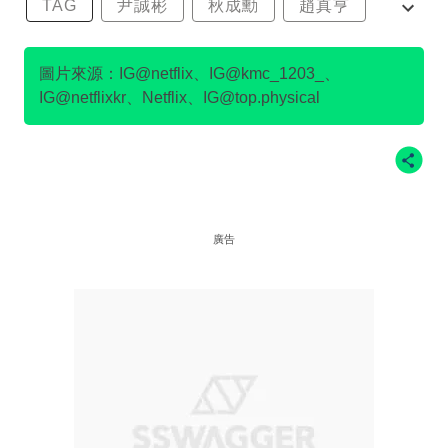
TAG
尹誠彬
秋成勳
趙真亨
金民澈
圖片來源：IG@netflix、IG@kmc_1203_、
IG@netflixkr、Netflix、IG@top.physical
廣告