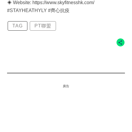
◈ Website: https://www.skyfitnesshk.com/
#STAYHEATHYLY #齊心抗疫
TAG
PT聯盟
廣告