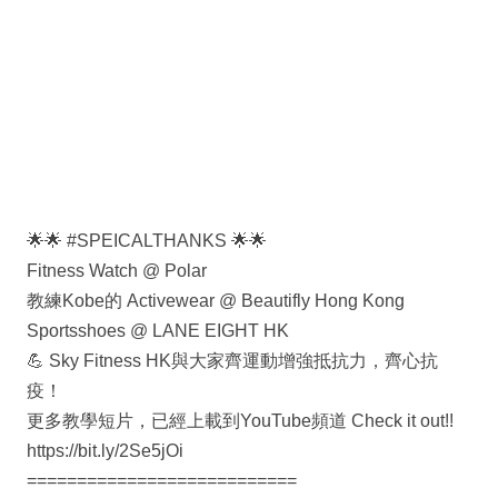
🌟🌟 #SPEICALTHANKS 🌟🌟
Fitness Watch @ Polar
教練Kobe的 Activewear @ Beautifly Hong Kong
Sportsshoes @ LANE EIGHT HK
💪 Sky Fitness HK與大家齊運動增強抵抗力，齊心抗
疫！
更多教學短片，已經上載到YouTube頻道 Check it out!!
https://bit.ly/2Se5jOi
===========================