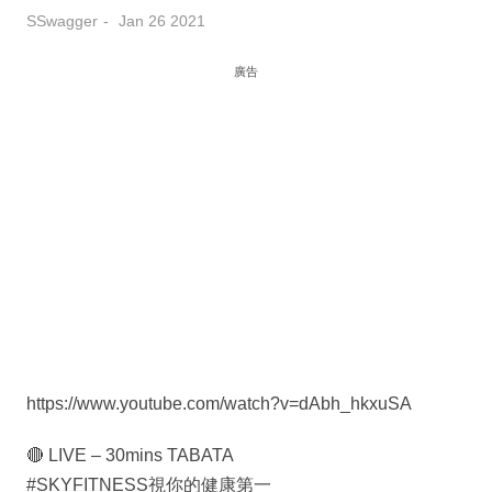
SSwagger
Jan 26 2021
廣告
https://www.youtube.com/watch?v=dAbh_hkxuSA
🔴 LIVE – 30mins TABATA
#SKYFITNESS視你的健康第一