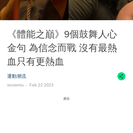
《體能之巔》9個鼓舞人心
金句 為信念而戰 沒有最熱
血只有更熱血
運動潮流
siroismiu
Feb 22 2023
廣告