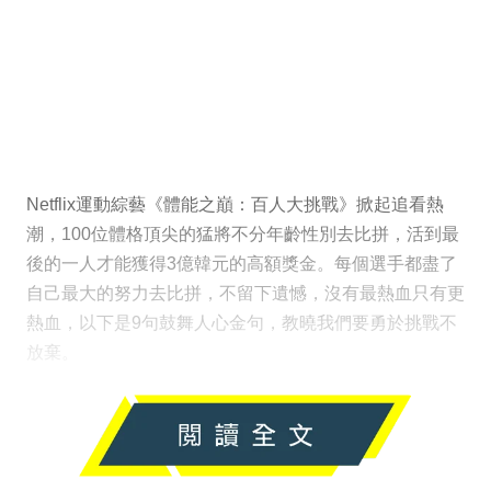
Netflix運動綜藝《體能之巔：百人大挑戰》掀起追看熱
潮，100位體格頂尖的猛將不分年齡性別去比拼，活到最
後的一人才能獲得3億韓元的高額獎金。每個選手都盡了
自己最大的努力去比拼，不留下遺憾，沒有最熱血只有更
熱血，以下是9句鼓舞人心金句，教曉我們要勇於挑戰不
放棄。