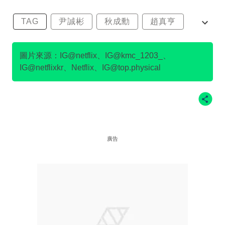
TAG
尹誠彬
秋成勳
趙真亨
金民澈
圖片來源：IG@netflix、IG@kmc_1203_、
IG@netflixkr、Netflix、IG@top.physical
廣告