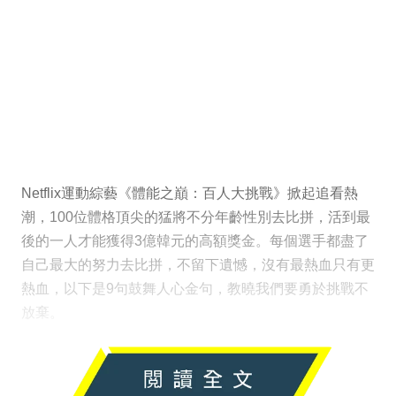
Netflix運動綜藝《體能之巔：百人大挑戰》掀起追看熱
潮，100位體格頂尖的猛將不分年齡性別去比拼，活到最
後的一人才能獲得3億韓元的高額獎金。每個選手都盡了
自己最大的努力去比拼，不留下遺憾，沒有最熱血只有更
熱血，以下是9句鼓舞人心金句，教曉我們要勇於挑戰不
放棄。