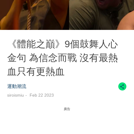
《體能之巔》9個鼓舞人心
金句 為信念而戰 沒有最熱
血只有更熱血
運動潮流
siroismiu
Feb 22 2023
廣告