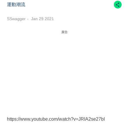
運動潮流
SSwagger
Jan 29 2021
廣告
https://www.youtube.com/watch?v=JRIA2se27bI