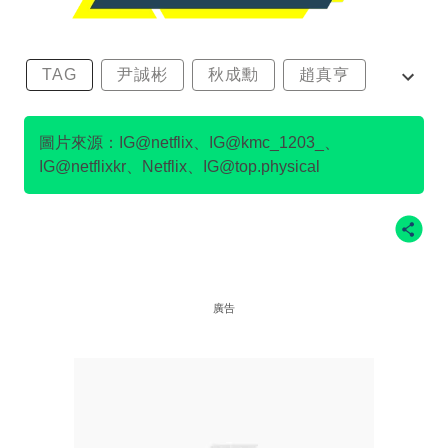
TAG
尹誠彬
秋成勳
趙真亨
金民澈
圖片來源：IG@netflix、IG@kmc_1203_、
IG@netflixkr、Netflix、IG@top.physical
廣告