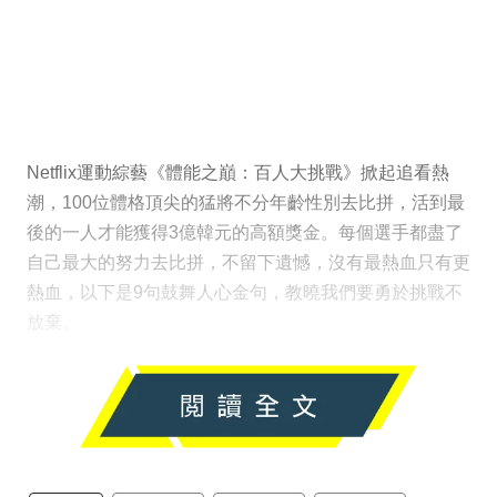
Netflix運動綜藝《體能之巔：百人大挑戰》掀起追看熱
潮，100位體格頂尖的猛將不分年齡性別去比拼，活到最
後的一人才能獲得3億韓元的高額獎金。每個選手都盡了
自己最大的努力去比拼，不留下遺憾，沒有最熱血只有更
熱血，以下是9句鼓舞人心金句，教曉我們要勇於挑戰不
放棄。