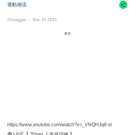
運動潮流
SSwagger
Mar 10 2021
廣告
https://www.youtube.com/watch?v=_VNQHJq6-sI
🔴 LIVE【 30min 上半身訓練 】