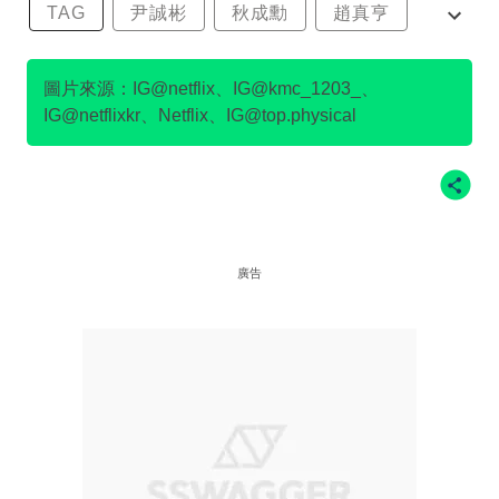
TAG
尹誠彬
秋成勳
趙真亨
金民澈
圖片來源：IG@netflix、IG@kmc_1203_、
IG@netflixkr、Netflix、IG@top.physical
廣告