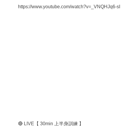
https://www.youtube.com/watch?v=_VNQHJq6-sI
🔴 LIVE【 30min 上半身訓練 】