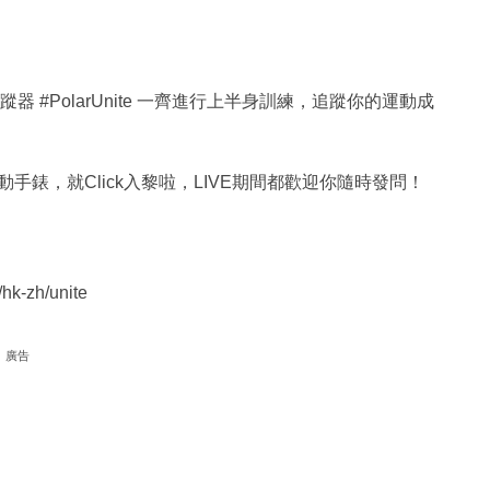
蹤器 #PolarUnite 一齊進行上半身訓練，追蹤你的運動成
e運動手錶，就Click入黎啦，LIVE期間都歡迎你隨時發問！
k-zh/unite
廣告