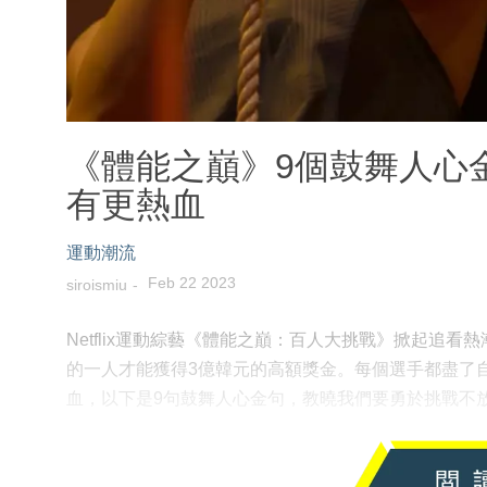
《體能之巔》9個鼓舞人心
有更熱血
運動潮流
Feb 22 2023
siroismiu
Netflix運動綜藝《體能之巔：百人大挑戰》掀起追
的一人才能獲得3億韓元的高額獎金。每個選手都盡了
血，以下是9句鼓舞人心金句，教曉我們要勇於挑戰不