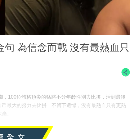
金句 為信念而戰 沒有最熱血只
看熱潮，100位體格頂尖的猛將不分年齡性別去比拼，活到最後
自己最大的努力去比拼，不留下遺憾，沒有最熱血只有更熱
放棄。