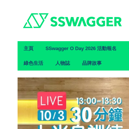
Primary
主頁
SSwagger O Day 2026 活動報名
Navigation
綠色生活
人物誌
品牌故事