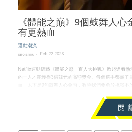
《體能之巔》9個鼓舞人心
有更熱血
運動潮流
Feb 22 2023
siroismiu
Netflix運動綜藝《體能之巔：百人大挑戰》掀起追
的一人才能獲得3億韓元的高額獎金。每個選手都盡了
血，以下是9句鼓舞人心金句，教曉我們要勇於挑戰不