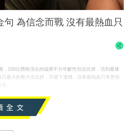
金句 為信念而戰 沒有最熱血只
看熱潮，100位體格頂尖的猛將不分年齡性別去比拼，活到最後
自己最大的努力去比拼，不留下遺憾，沒有最熱血只有更熱
放棄。