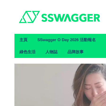
Primary
主頁
SSwagger O Day 2026 活動報名
Navigation
綠色生活
人物誌
品牌故事