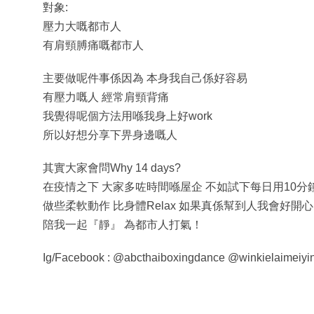
對象:
壓力大嘅都市人
有肩頸膊痛嘅都市人
主要做呢件事係因為 本身我自己係好容易
有壓力嘅人 經常肩頸背痛
我覺得呢個方法用喺我身上好work
所以好想分享下畀身邊嘅人
其實大家會問Why 14 days?
在疫情之下 大家多咗時間喺屋企 不如試下每日用10分
做些柔軟動作 比身體Relax 如果真係幫到人我會好開
陪我一起『靜』 為都市人打氣！
Ig/Facebook : @abcthaiboxingdance @winkielai