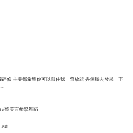
鐘靜修 主要都希望你可以跟住我一齊放鬆 畀個腦去發呆一下
心～
meiyin #黎美言拳擊舞蹈
廣告