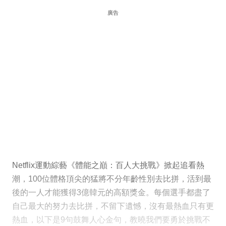
廣告
Netflix運動綜藝《體能之巔：百人大挑戰》掀起追看熱
潮，100位體格頂尖的猛將不分年齡性別去比拼，活到最
後的一人才能獲得3億韓元的高額獎金。每個選手都盡了
自己最大的努力去比拼，不留下遺憾，沒有最熱血只有更
熱血，以下是9句鼓舞人心金句，教曉我們要勇於挑戰不