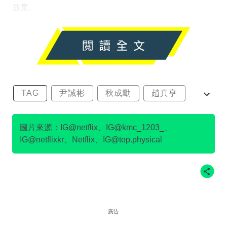
放棄。
TAG
尹誠彬
秋成勳
趙真亨
金民澈
圖片來源：IG@netflix、IG@kmc_1203_、
IG@netflixkr、Netflix、IG@top.physical
廣告