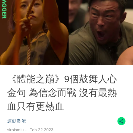
《體能之巔》9個鼓舞人心
金句 為信念而戰 沒有最熱
血只有更熱血
運動潮流
siroismiu
Feb 22 2023