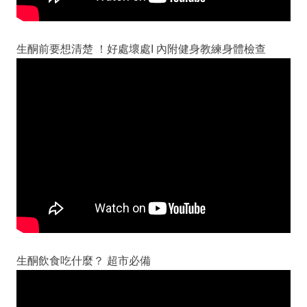
生酮前要想清楚 ！好處壞處I 內附健身教練身體檢查
生酮飲食吃什麼？ 超市必備