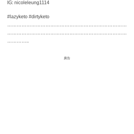
IG: nicoleleung1114
#lazyketo #dirtyketo
…………………………………………………………………
…………………………………………………………………
…………..
廣告