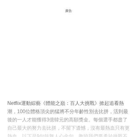
廣告
Netflix運動綜藝《體能之巔：百人大挑戰》掀起追看熱
潮，100位體格頂尖的猛將不分年齡性別去比拼，活到最
後的一人才能獲得3億韓元的高額獎金。每個選手都盡了
自己最大的努力去比拼，不留下遺憾，沒有最熱血只有更
熱血，以下是9句鼓舞人心金句，教曉我們要勇於挑戰不