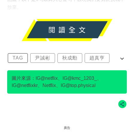
放棄。
TAG
尹誠彬
秋成勳
趙真亨
金民澈
圖片來源：IG@netflix、IG@kmc_1203_、
IG@netflixkr、Netflix、IG@top.physical
廣告