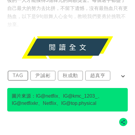
後的一人才能獲得3億韓元的高額獎金。每個選手都盡了
自己最大的努力去比拼，不留下遺憾，沒有最熱血只有更
熱血，以下是9句鼓舞人心金句，教曉我們要勇於挑戰不
放棄。
TAG
尹誠彬
秋成勳
趙真亨
金民澈
圖片來源：IG@netflix、IG@kmc_1203_、
IG@netflixkr、Netflix、IG@top.physical