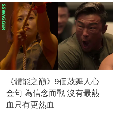
《體能之巔》9個鼓舞人心
金句 為信念而戰 沒有最熱
血只有更熱血