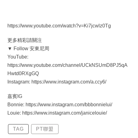
https://www.youtube.com/watch?v=Ki7jcwlz0Tg
更多精彩請關注
▼ Follow 安東尼周
YouTube:
https://www.youtube.com/channel/UCkNSUmD8PJ5qA
Hwtd0RXgGQ
Instagram: https://www.instagram.com/a.ccy6/​
嘉賓IG
Bonnie: https://www.instagram.com/bbbonnielui/
Louie: https://www.instagram.com/janicelouie/
TAG
PT聯盟