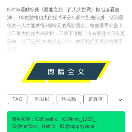
Netflix運動綜藝《體能之巔：百人大挑戰》掀起追看熱
潮，100位體格頂尖的猛將不分年齡性別去比拼，活到最
後的一人才能獲得3億韓元的高額獎金。每個選手都盡了
自己最大的努力去比拼，不留下遺憾，沒有最熱血只有更
熱血，以下是9句鼓舞人心金句，教曉我們要勇於挑戰不
放棄。
TAG
尹誠彬
秋成勳
趙真亨
金民澈
圖片來源：IG@netflix、IG@kmc_1203_、
IG@netflixkr、Netflix、IG@top.physical