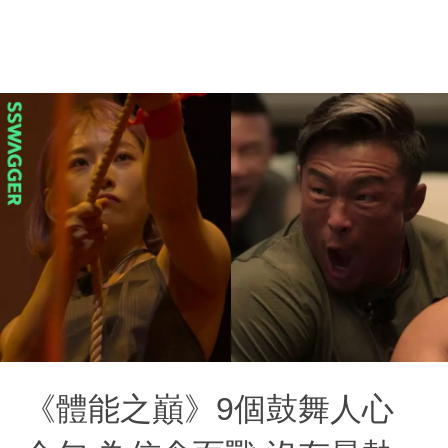
《體能之巔》9個鼓舞人心