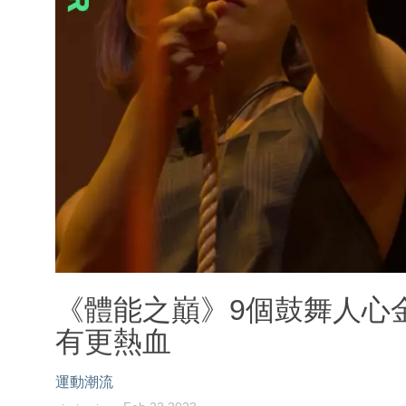
《體能之巔》9個鼓舞人心
有更熱血
運動潮流