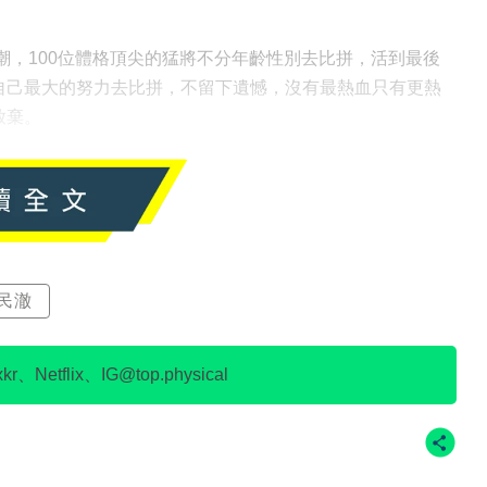
看熱潮，100位體格頂尖的猛將不分年齡性別去比拼，活到最後
自己最大的努力去比拼，不留下遺憾，沒有最熱血只有更熱
放棄。
民澈
、Netflix、IG@top.physical