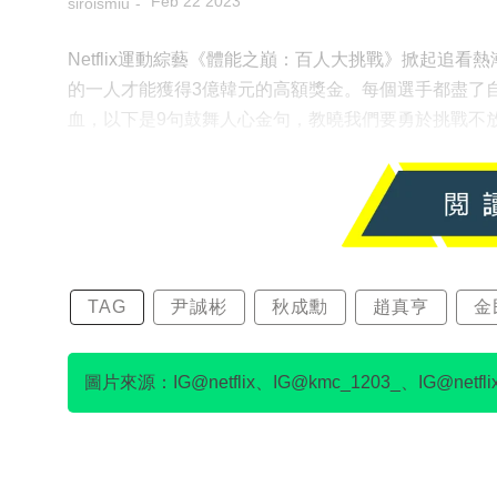
Feb 22 2023
siroismiu
Netflix運動綜藝《體能之巔：百人大挑戰》掀起追
的一人才能獲得3億韓元的高額獎金。每個選手都盡了
血，以下是9句鼓舞人心金句，教曉我們要勇於挑戰不
TAG
尹誠彬
秋成勳
趙真亨
金
圖片來源：IG@netflix、IG@kmc_1203_、IG@netflixkr