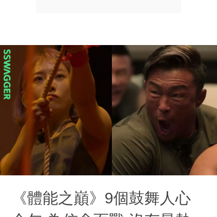
《體能之巔》9個鼓舞人心