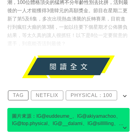
潮，100位體格頂尖的猛將不分年齡性別去比拼，活到最
後的一人才能獲得3億韓元的高額獎金。節目在星期二更
新了第5及6集，多次出現熱血沸騰的反轉賽果，目前進
行到瘋狂大癲的第3關，一如以往要下個星期才公佈勝負
結果，等太久真的讓人很抓狂！以下是8位一定要留意的
選手，到底能否活到最後？
TAG
NETFLIX
PHYSICAL：100
尹誠彬
沈音燈
圖片來源：IG@euddeume_、IG@akiyamachoo、
IG@top.physical、IG@__dalami、IG@sillllling、
IG@kmc_1203_、IG@ssong_rme、IG@netflixkr