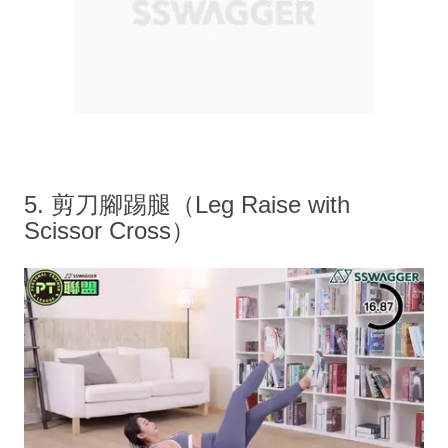
5. 剪刀腳踢腿（Leg Raise with
Scissor Cross）