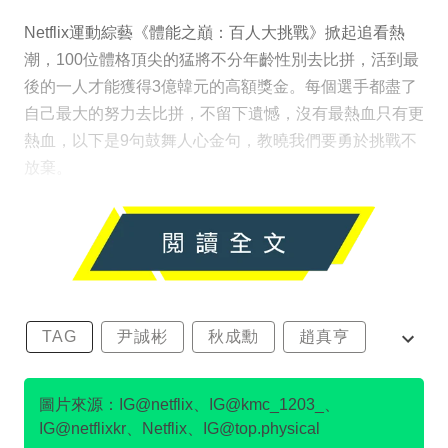
Netflix運動綜藝《體能之巔：百人大挑戰》掀起追看熱
潮，100位體格頂尖的猛將不分年齡性別去比拼，活到最
後的一人才能獲得3億韓元的高額獎金。每個選手都盡了
自己最大的努力去比拼，不留下遺憾，沒有最熱血只有更
熱血，以下是9句鼓舞人心金句，教曉我們要勇於挑戰不
放棄。
TAG
尹誠彬
秋成勳
趙真亨
金民澈
圖片來源：IG@netflix、IG@kmc_1203_、
IG@netflixkr、Netflix、IG@top.physical