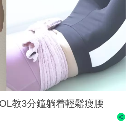
OL教3分鐘躺着輕鬆瘦腰