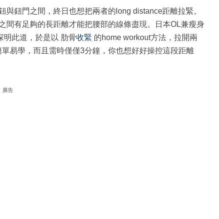
門之間，終日也想把兩者的long distance距離拉緊。
之間有足夠的長距離才能把腰部的線條盡現。日本OL兼瘦身
wt）也深明此道，於是以 肋骨
收緊
的home workout方法，拉開兩
法簡單易學，而且需時僅僅3分鐘，你也想好好操控這段距離
廣告