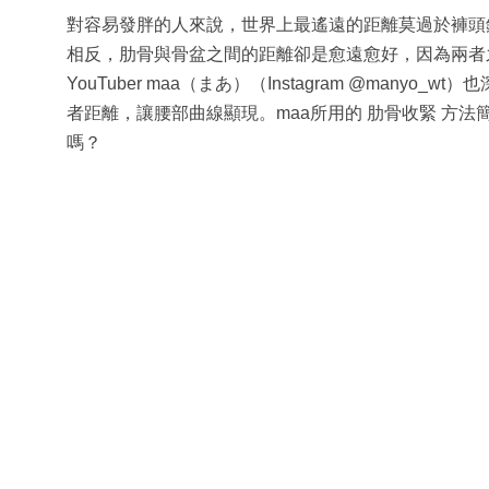
對容易發胖的人來說，世界上最遙遠的距離莫過於褲頭鈕與鈕
相反，肋骨與骨盆之間的距離卻是愈遠愈好，因為兩者
YouTuber maa（まあ）（Instagram @manyo_
者距離，讓腰部曲線顯現。maa所用的 肋骨收緊 方
嗎？