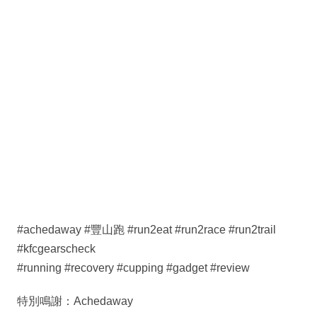
#achedaway #豐山跑 #run2eat #run2race #run2trail
#kfcgearscheck
#running #recovery #cupping #gadget #review
特別鳴謝：Achedaway