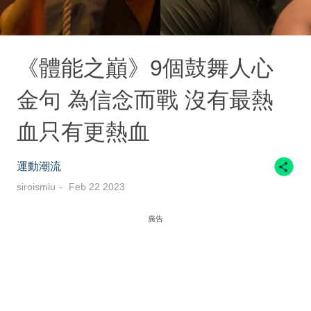
《體能之巔》9個鼓舞人心
金句 為信念而戰 沒有最熱
血只有更熱血
運動潮流
siroismiu
Feb 22 2023
廣告