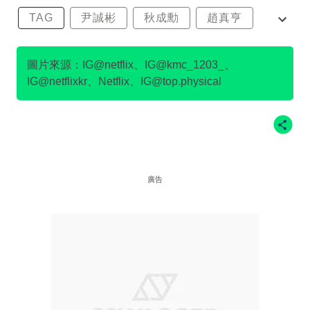
TAG
尹誠彬
秋成勳
趙真亨
金民澈
圖片來源：IG@netflix、IG@kmc_1203_、
IG@netflixkr、Netflix、IG@top.physical
廣告