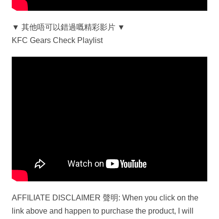
▼ 其他唔可以錯過嘅精彩影片 ▼
KFC Gears Check Playlist
AFFILIATE DISCLAIMER 聲明: When you click on the
link above and happen to purchase the product, I will