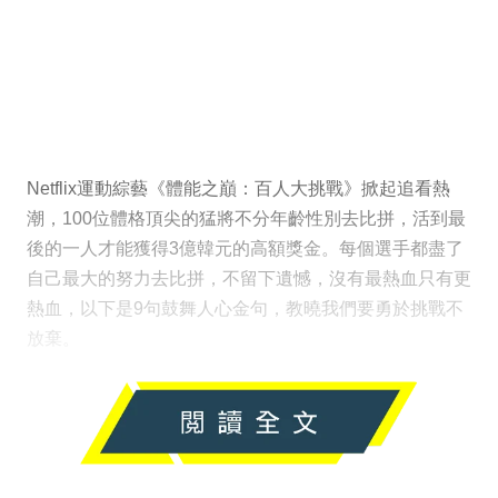
Netflix運動綜藝《體能之巔：百人大挑戰》掀起追看熱
潮，100位體格頂尖的猛將不分年齡性別去比拼，活到最
後的一人才能獲得3億韓元的高額獎金。每個選手都盡了
自己最大的努力去比拼，不留下遺憾，沒有最熱血只有更
熱血，以下是9句鼓舞人心金句，教曉我們要勇於挑戰不
放棄。