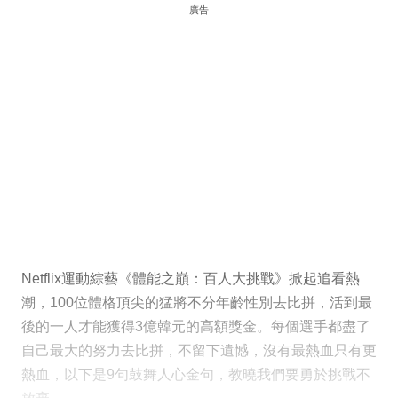
廣告
Netflix運動綜藝《體能之巔：百人大挑戰》掀起追看熱
潮，100位體格頂尖的猛將不分年齡性別去比拼，活到最
後的一人才能獲得3億韓元的高額獎金。每個選手都盡了
自己最大的努力去比拼，不留下遺憾，沒有最熱血只有更
熱血，以下是9句鼓舞人心金句，教曉我們要勇於挑戰不