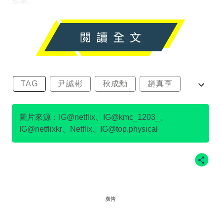
放棄。
TAG
尹誠彬
秋成勳
趙真亨
金民澈
圖片來源：IG@netflix、IG@kmc_1203_、
IG@netflixkr、Netflix、IG@top.physical
廣告