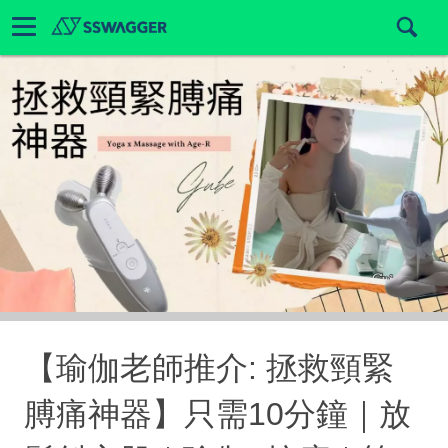
【瑜伽老師推介: 拯救頸緊
膊痛神器】只需10分鐘｜放