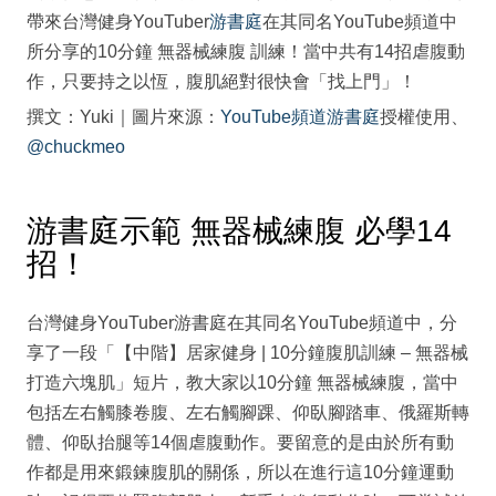
帶來台灣健身YouTuber
游書庭
在其同名YouTube頻道中
所分享的10分鐘 無器械練腹 訓練！當中共有14招虐腹動
作，只要持之以恆，腹肌絕對很快會「找上門」！
撰文：Yuki｜圖片來源：
YouTube頻道游書庭
授權使用、
@chuckmeo
游書庭示範 無器械練腹 必學14
招！
台灣健身YouTuber游書庭在其同名YouTube頻道中，分
享了一段「【中階】居家健身 | 10分鐘腹肌訓練 – 無器械
打造六塊肌」短片，教大家以10分鐘 無器械練腹，當中
包括左右觸膝卷腹、左右觸腳踝、仰臥腳踏車、俄羅斯轉
體、仰臥抬腿等14個虐腹動作。要留意的是由於所有動
作都是用來鍛鍊腹肌的關係，所以在進行這10分鐘運動