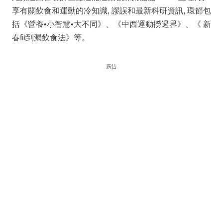
享有關飲食和運動的冷知識, 謬誤和最新科研資訊, 環節包
括《營養•小智慧•大不同》、《中西運動撈過界》、《 新
春fit到漏飲食法》等。
廣告