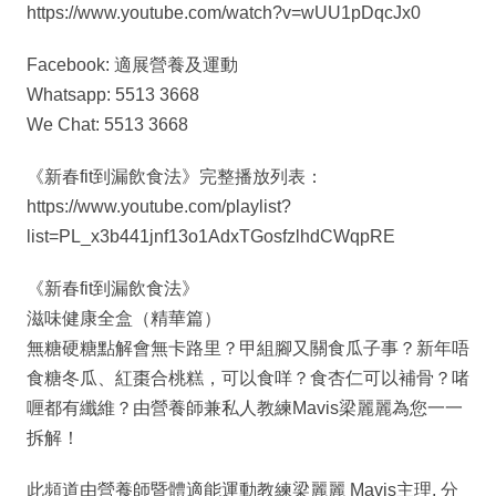
https://www.youtube.com/watch?v=wUU1pDqcJx0
Facebook: 適展營養及運動
Whatsapp: 5513 3668
We Chat: 5513 3668
《新春fit到漏飲食法》完整播放列表：
https://www.youtube.com/playlist?
list=PL_x3b441jnf13o1AdxTGosfzlhdCWqpRE
《新春fit到漏飲食法》
滋味健康全盒（精華篇）
無糖硬糖點解會無卡路里？甲組腳又關食瓜子事？新年唔
食糖冬瓜、紅棗合桃糕，可以食咩？食杏仁可以補骨？啫
喱都有纖維？由營養師兼私人教練Mavis梁麗麗為您一一
拆解！
此頻道由營養師暨體適能運動教練梁麗麗 Mavis主理, 分