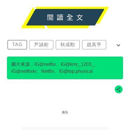
TAG
尹誠彬
秋成勳
趙真亨
金民澈
圖片來源：IG@netflix、IG@kmc_1203_、
IG@netflixkr、Netflix、IG@top.physical
廣告