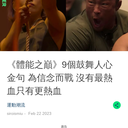
《體能之巔》9個鼓舞人心
金句 為信念而戰 沒有最熱
血只有更熱血
運動潮流
siroismiu
Feb 22 2023
廣告