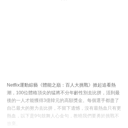
Netflix運動綜藝《體能之巔：百人大挑戰》掀起追看熱
潮，100位體格頂尖的猛將不分年齡性別去比拼，活到最
後的一人才能獲得3億韓元的高額獎金。每個選手都盡了
自己最大的努力去比拼，不留下遺憾，沒有最熱血只有更
熱血，以下是9句鼓舞人心金句，教曉我們要勇於挑戰不
放棄。