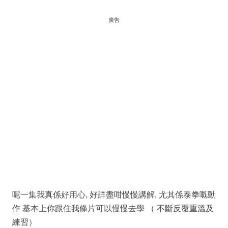
廣告
呢一集我真係好用心, 好詳盡咁慢慢講解, 尤其係泰拳嘅動
作 基本上你跟住我條片可以慢慢去學 （ 不斷反覆重溫及
練習）