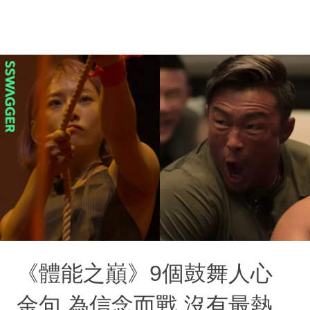
《體能之巔》9個鼓舞人心
金句 為信念而戰 沒有最熱