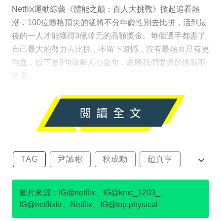
Netflix運動綜藝《體能之巔：百人大挑戰》掀起追看熱
潮，100位體格頂尖的猛將不分年齡性別去比拼，活到最
後的一人才能獲得3億韓元的高額獎金。每個選手都盡了
自己最大的努力去比拼，不留下遺憾，沒有最熱血只有更
熱血，以下是9句鼓舞人心金句，教曉我們要勇於挑戰不
放棄。
TAG
尹誠彬
秋成勳
趙真亨
金民澈
圖片來源：IG@netflix、IG@kmc_1203_、
IG@netflixkr、Netflix、IG@top.physical