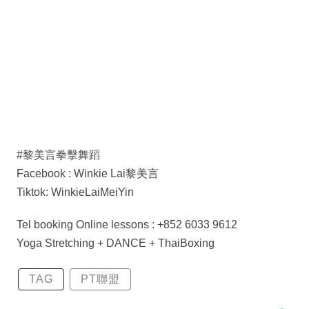
#黎美言拳擊舞蹈
Facebook : Winkie Lai黎美言
Tiktok: WinkieLaiMeiYin
Tel booking Online lessons : +852 6033 9612
Yoga Stretching + DANCE + ThaiBoxing
TAG
PT聯盟