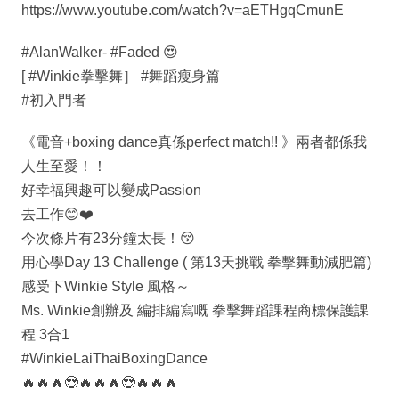
https://www.youtube.com/watch?v=aETHgqCmunE
#AlanWalker- #Faded 😍
[ #Winkie拳擊舞］ #舞蹈瘦身篇
#初入門者
《電音+boxing dance真係perfect match!! 》兩者都係我
人生至愛！！
好幸福興趣可以變成Passion
去工作😊❤️
今次條片有23分鐘太長！😚
用心學Day 13 Challenge ( 第13天挑戰 拳擊舞動減肥篇)
感受下Winkie Style 風格～
Ms. Winkie創辦及 編排編寫嘅 拳擊舞蹈課程商標保護課
程 3合1
#WinkieLaiThaiBoxingDance
🔥🔥🔥😍🔥🔥🔥😍🔥🔥🔥