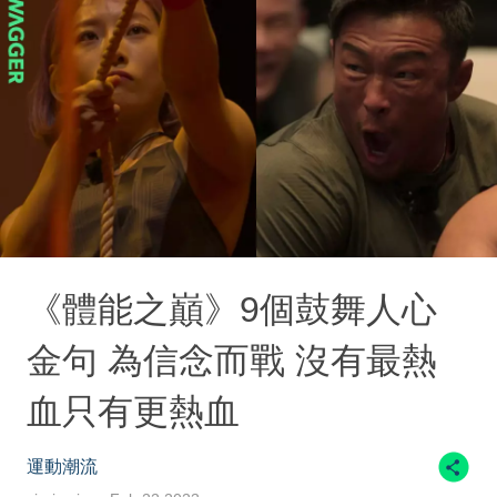
《體能之巔》9個鼓舞人心
金句 為信念而戰 沒有最熱
血只有更熱血
運動潮流