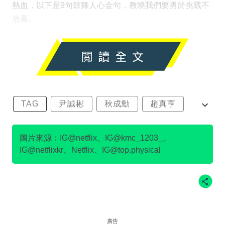
熱血，以下是9句鼓舞人心金句，教曉我們要勇於挑戰不
放棄。
TAG
尹誠彬
秋成勳
趙真亨
金民澈
圖片來源：IG@netflix、IG@kmc_1203_、
IG@netflixkr、Netflix、IG@top.physical
廣告