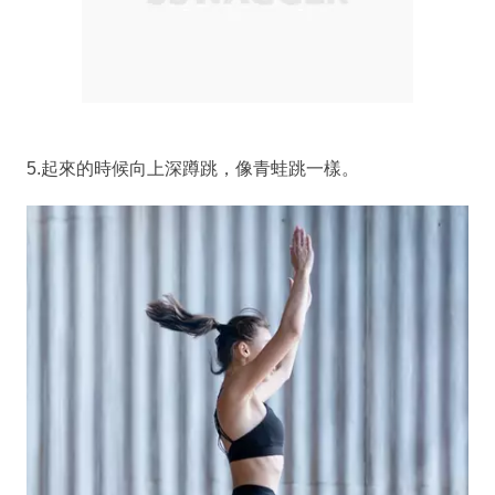
5.起來的時候向上深蹲跳，像青蛙跳一樣。