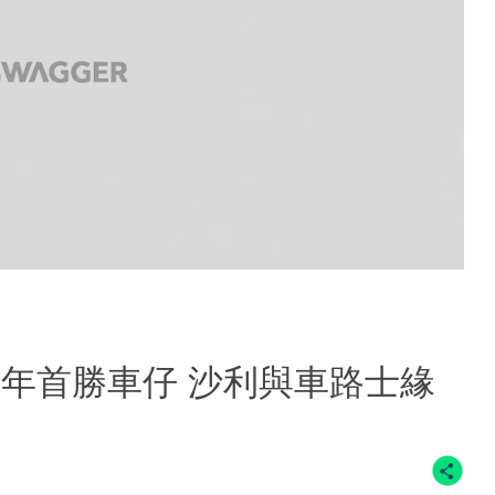
0年首勝車仔 沙利與車路士緣