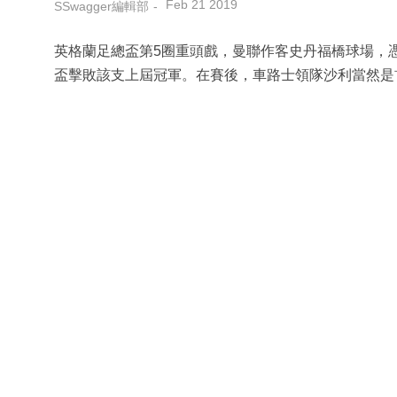
Feb 21 2019
SSwagger編輯部
英格蘭足總盃第5圈重頭戲，曼聯作客史丹福橋球場，憑
盃擊敗該支上屆冠軍。在賽後，車路士領隊沙利當然是