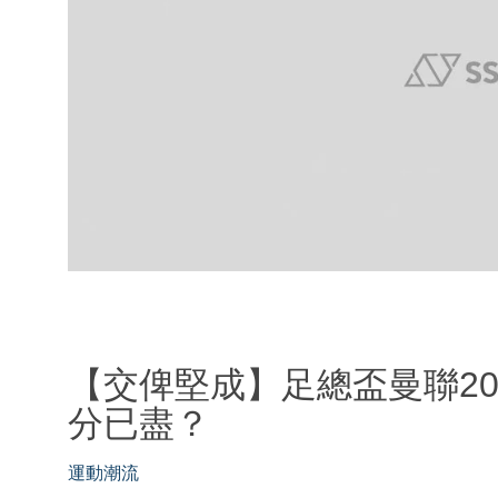
【交俾堅成】足總盃曼聯2
分已盡？
運動潮流