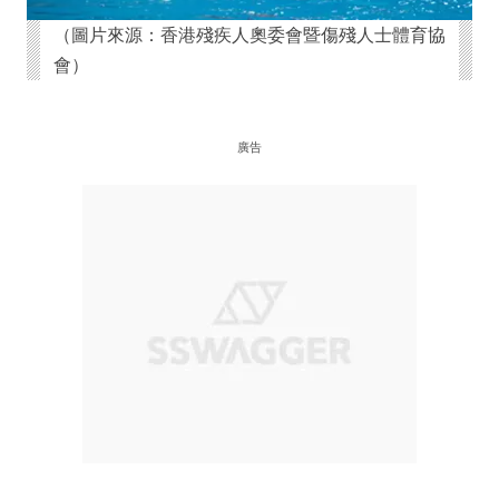
（圖片來源：香港殘疾人奧委會暨傷殘人士體育協
會）
廣告