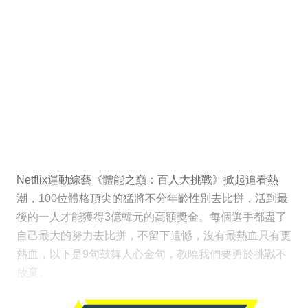
Netflix運動綜藝《體能之巔：百人大挑戰》掀起追看熱
潮，100位體格頂尖的猛將不分年齡性別去比拼，活到最
後的一人才能獲得3億韓元的高額獎金。每個選手都盡了
自己最大的努力去比拼，不留下遺憾，沒有最熱血只有更
熱血，以下是9句鼓舞人心金句，教曉我們要勇於挑戰不
放棄。