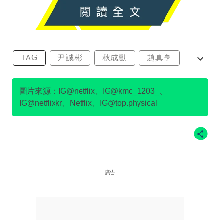
TAG
尹誠彬
秋成勳
趙真亨
金民澈
圖片來源：IG@netflix、IG@kmc_1203_、
IG@netflixkr、Netflix、IG@top.physical
廣告