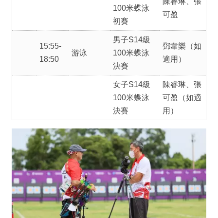
陳睿琳、張
100米蝶泳
可盈
初賽
男子S14級
15:55-
鄧韋樂（如
游泳
100米蝶泳
18:50
適用）
決賽
女子S14級
陳睿琳、張
100米蝶泳
可盈（如適
決賽
用）