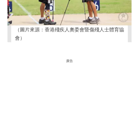
（圖片來源：香港殘疾人奧委會暨傷殘人士體育協
會）
廣告