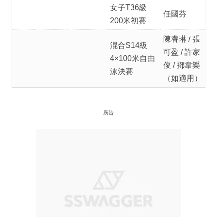
女子T36級
任國芬
200米初賽
陳睿琳 / 張
混合S14級
可盈 / 許家
4×100米自由
俊 / 鄧韋樂
泳決賽
（如適用）
廣告