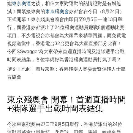
繼
東京奧運
之後，相信大家對運動的熱情絕對是有增無
減！而緊接東奧的
東京殘奧會
亦都會在今日（8月24日）
正式開幕！東京殘奧會將會由即日至9月5日一連13日舉
行，而香港亦都派出了24位殘奧運動員迎戰8個運動比賽
項目，不少電視台亦都會為大家帶來精華回顧，而免費電
視頻道當中，香港電台32台更會為大家直播部分比賽！
今回SSwagger為大家帶來首週直播時間及港隊選手出戰
時間表結集，各位準備好為香港殘奧運動員打氣了嗎？
撰文：Yuki｜圖片來源：香港殘疾人奧委會暨傷殘人士體
育協會
東京殘奧會 開幕！首週直播時間
+港隊選手出戰時間表結集
今次東京殘奧由即日至9月5日舉行，香港所派出的24位
運動員將會出戰射箭、乒乓球、田徑、馬術、輪椅劍擊、