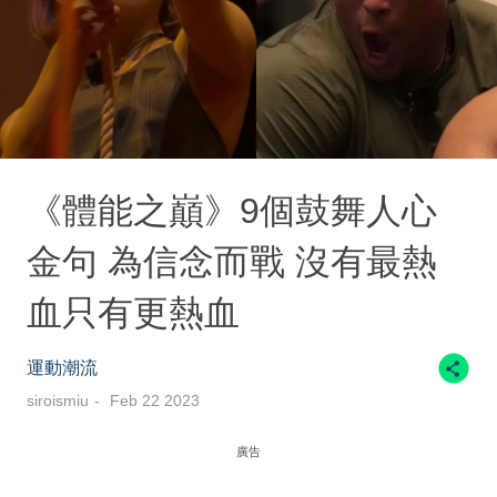
《體能之巔》9個鼓舞人心
金句 為信念而戰 沒有最熱
血只有更熱血
運動潮流
siroismiu
Feb 22 2023
廣告