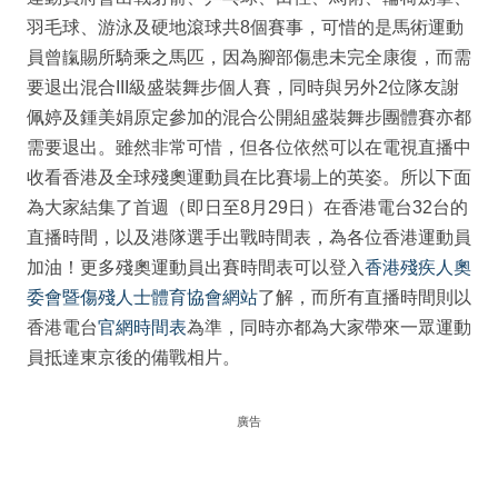
羽毛球、游泳及硬地滾球共8個賽事，可惜的是馬術運動
員曾靝賜所騎乘之馬匹，因為腳部傷患未完全康復，而需
要退出混合III級盛裝舞步個人賽，同時與另外2位隊友謝
佩婷及鍾美娟原定參加的混合公開組盛裝舞步團體賽亦都
需要退出。雖然非常可惜，但各位依然可以在電視直播中
收看香港及全球殘奧運動員在比賽場上的英姿。所以下面
為大家結集了首週（即日至8月29日）在香港電台32台的
直播時間，以及港隊選手出戰時間表，為各位香港運動員
加油！更多殘奧運動員出賽時間表可以登入
香港殘疾人奧
委會暨傷殘人士體育協會網站
了解，而所有直播時間則以
香港電台
官網時間表
為準，同時亦都為大家帶來一眾運動
員抵達東京後的備戰相片。
廣告