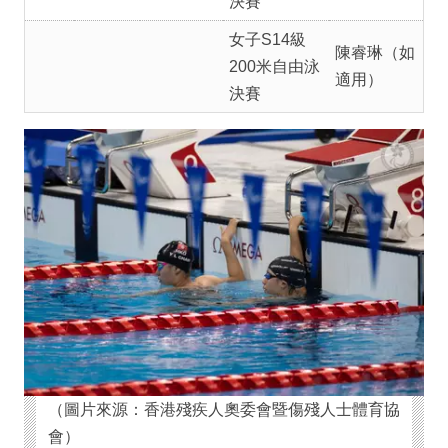
決賽
女子S14級
陳睿琳（如
200米自由泳
適用）
決賽
（圖片來源：香港殘疾人奧委會暨傷殘人士體育協
會）