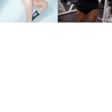
《體能之巔：百人大挑戰》
更新難度躍升 8位一定要留
意的體格強者
運動潮流
siroismiu
Feb 9 2023
廣告