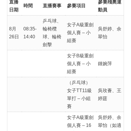
直播
參賽殘奧運
時間
直播賽事
參賽項目
日期
動員
乒乓球、
女子A級重劍
8月
08:35-
輪椅欖
吳舒婷、余
個人賽 – 小
26日
14:40
球、輪椅
翠怡
組賽
劍擊
女子B級重劍
個人賽 – 小
鍾婉萍
組賽
（乒乓球）
女子TT11級
吳玫薈、王
單打 – 小組
婷莛
賽
女子A級重劍
吳舒婷、余
個人賽 – 16
翠怡（如適