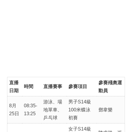
直播
參賽殘奧運
時間
直播賽事
參賽項目
日期
動員
游泳、場
男子S14級
8月
08:35-
地單車、
100米蝶泳
鄧韋樂
25日
13:25
乒乓球
初賽
女子S14級