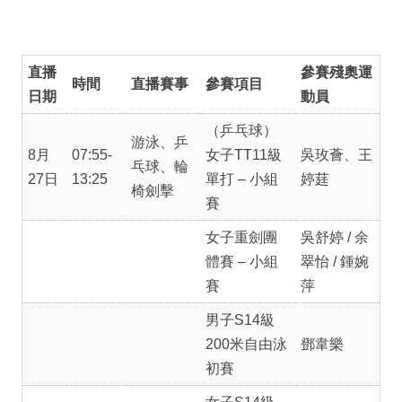
直播
參賽殘奧運
時間
直播賽事
參賽項目
日期
動員
（乒乓球）
游泳、乒
8月
07:55-
女子TT11級
吳玫薈、王
乓球、輪
27日
13:25
單打 – 小組
婷莛
椅劍擊
賽
女子重劍團
吳舒婷 / 余
體賽 – 小組
翠怡 / 鍾婉
賽
萍
男子S14級
200米自由泳
鄧韋樂
初賽