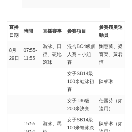
直播
參賽殘奧運
時間
直播賽事
參賽項目
日期
動員
游泳、田
混合BC4級個
劉慧茵、梁
8月
07:55-
徑、硬地
人賽 – 小組
育榮、黃君
29日
11:55
滾球
賽
恒
女子SB14級
100米蛙泳初
陳睿琳
賽
女子T36級
任國芬（如
200米決賽
適用）
女子SB14級
15:55-
游泳、馬
陳睿琳（如
100米蛙泳決
19:50
術
適用）