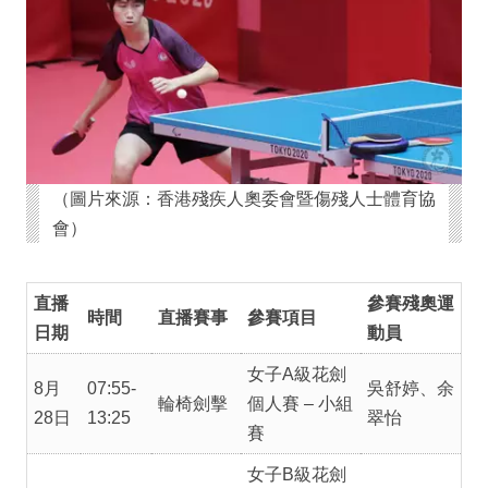
（圖片來源：香港殘疾人奧委會暨傷殘人士體育協
會）
直播
參賽殘奧運
時間
直播賽事
參賽項目
日期
動員
女子A級花劍
8月
07:55-
吳舒婷、余
輪椅劍擊
個人賽 – 小組
28日
13:25
翠怡
賽
女子B級花劍