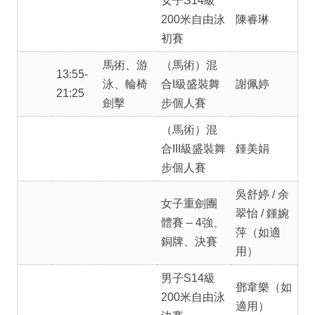
女子S14級
200米自由泳
陳睿琳
初賽
馬術、游
（馬術）混
13:55-
泳、輪椅
合I級盛裝舞
謝佩婷
21:25
劍擊
步個人賽
（馬術）混
合III級盛裝舞
鍾美娟
步個人賽
吳舒婷 / 余
女子重劍團
翠怡 / 鍾婉
體賽 – 4強、
萍（如適
銅牌、決賽
用）
男子S14級
鄧韋樂（如
200米自由泳
適用）