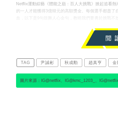
Netflix運動綜藝《體能之巔：百人大挑戰》掀起追
的一人才能獲得3億韓元的高額獎金。每個選手都盡了
血，以下是9句鼓舞人心金句，教曉我們要勇於挑戰不
TAG
尹誠彬
秋成勳
趙真亨
金
圖片來源：IG@netflix、IG@kmc_1203_、IG@netflixkr