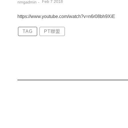
Feb 7 2018
nmgadmin
https://www.youtube.com/watch?v=n6r08bh9XiE
TAG
PT聯盟