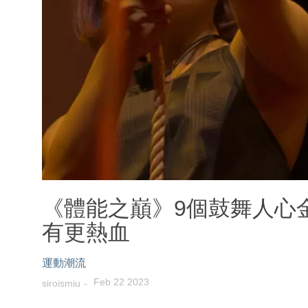
《體能之巔》9個鼓舞人心
有更熱血
運動潮流
Feb 22 2023
siroismiu