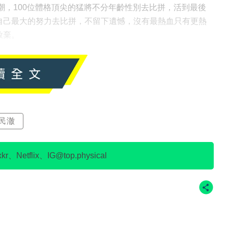
看熱潮，100位體格頂尖的猛將不分年齡性別去比拼，活到最後
自己最大的努力去比拼，不留下遺憾，沒有最熱血只有更熱
放棄。
民澈
、Netflix、IG@top.physical