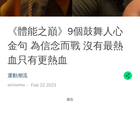
《體能之巔》9個鼓舞人心
金句 為信念而戰 沒有最熱
血只有更熱血
運動潮流
siroismiu
Feb 22 2023
廣告