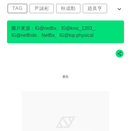
TAG
尹誠彬
秋成勳
趙真亨
金民澈
圖片來源：IG@netflix、IG@kmc_1203_、
IG@netflixkr、Netflix、IG@top.physical
廣告