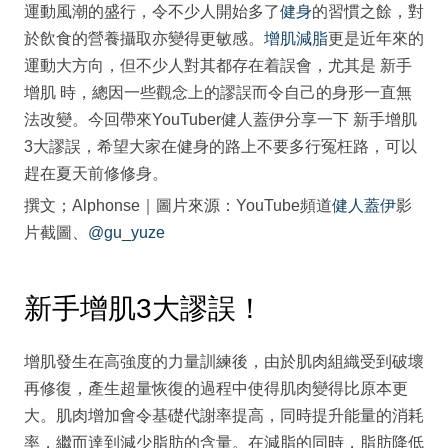
運動風潮的盛行，令不少人開始多了
健身
的習慣之餘，對
於飲食的營養攝取亦變得更敏感。
增肌減脂
更是近年來的
運動大方向，但不少人對其都存在着誤會，尤其是 新手
增肌 時，總因一些觀念上的謬誤而令自己的身形一直無
法改變。今回帶來YouTuber健人蓋伊分享一下 新手增肌
3大謬誤，希望大家在健身的路上不要多行冤枉路，可以
趕在夏天前修修身。
撰文；Alphonse｜圖片來源：YouTube頻道
健人蓋伊
影
片截圖、
@gu_yuze
新手增肌3大謬誤！
增肌發生在高強度的力量訓練後，由於肌肉組織受到破壞
再修復，產生超量恢復的過程中使得肌肉變得比原本更
大。肌肉增加會令基礎代謝率提高，同時提升能量的消耗
率，繼而達到減少脂肪的含量。在減脂的同時，脂肪降低