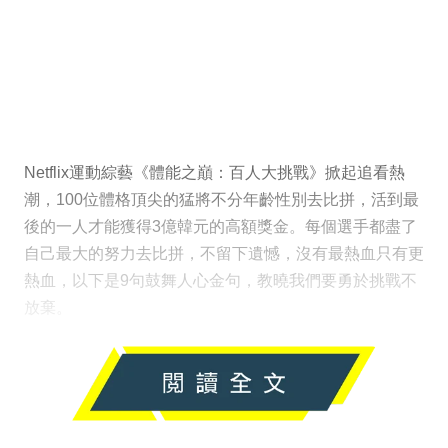
Netflix運動綜藝《體能之巔：百人大挑戰》掀起追看熱
潮，100位體格頂尖的猛將不分年齡性別去比拼，活到最
後的一人才能獲得3億韓元的高額獎金。每個選手都盡了
自己最大的努力去比拼，不留下遺憾，沒有最熱血只有更
熱血，以下是9句鼓舞人心金句，教曉我們要勇於挑戰不
放棄。