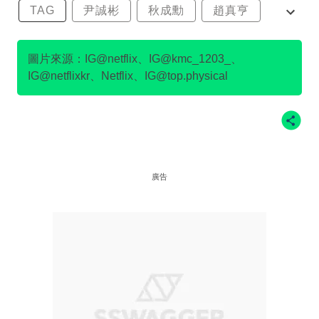
TAG
尹誠彬
秋成勳
趙真亨
金民澈
圖片來源：IG@netflix、IG@kmc_1203_、
IG@netflixkr、Netflix、IG@top.physical
廣告