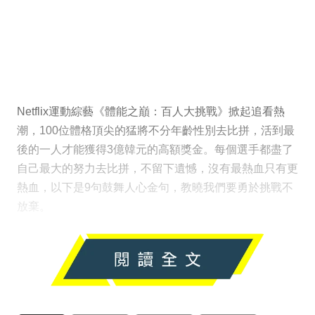
Netflix運動綜藝《體能之巔：百人大挑戰》掀起追看熱
潮，100位體格頂尖的猛將不分年齡性別去比拼，活到最
後的一人才能獲得3億韓元的高額獎金。每個選手都盡了
自己最大的努力去比拼，不留下遺憾，沒有最熱血只有更
熱血，以下是9句鼓舞人心金句，教曉我們要勇於挑戰不
放棄。