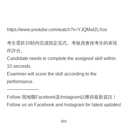
https://www.youtube.com/watch?v=YJQMaI2LXos
考生需於10秒內完成指定花式。考核員會按考生的表現
作評分。
Candidate needs to complete the assigned skill within
10 seconds.
Examiner will score the skill according to the
performance.
———————
Follow 我地嘅Facebook及Instagram以獲得最新資訊！
Follow us on Facebook and Instagram for latest updates!
廣告