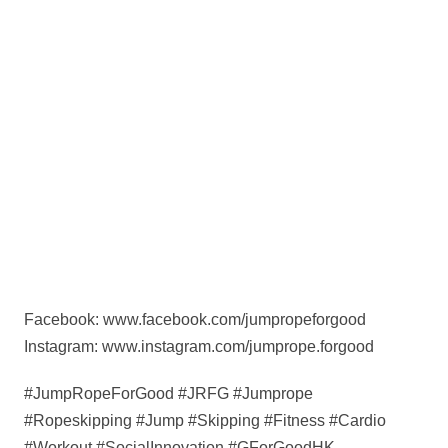
Facebook: www.facebook.com/jumpropeforgood
Instagram: www.instagram.com/jumprope.forgood
#JumpRopeForGood #JRFG #Jumprope
#Ropeskipping #Jump #Skipping #Fitness #Cardio
#Workout #SocialInnovation #GForGoodHK