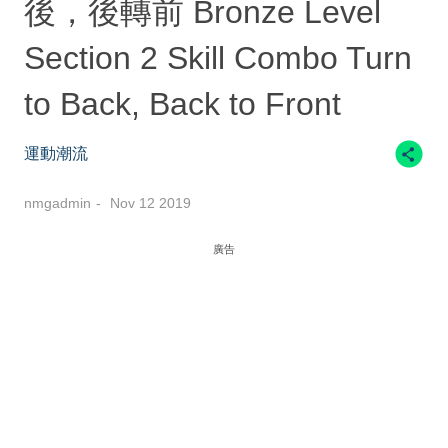
後，後轉前 Bronze Level
Section 2 Skill Combo Turn
to Back, Back to Front
運動潮流
nmgadmin
Nov 12 2019
廣告