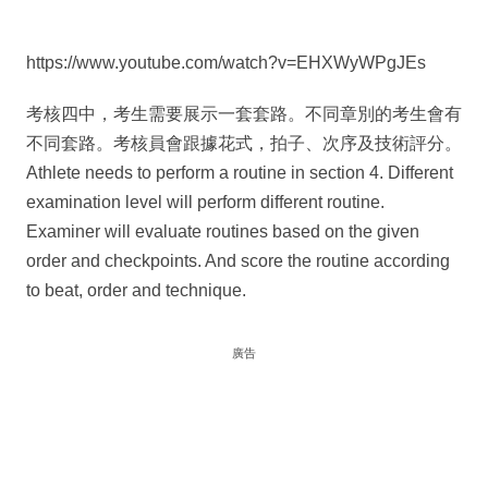
https://www.youtube.com/watch?v=EHXWyWPgJEs
考核四中，考生需要展示一套套路。不同章別的考⽣會有
不同套路。考核員會跟據花式，拍子、次序及技術評分。
Athlete needs to perform a routine in section 4. Different
examination level will perform different routine.
Examiner will evaluate routines based on the given
order and checkpoints. And score the routine according
to beat, order and technique.
廣告