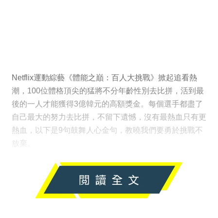
Netflix運動綜藝《體能之巔：百人大挑戰》掀起追看熱
潮，100位體格頂尖的猛將不分年齡性別去比拼，活到最
後的一人才能獲得3億韓元的高額獎金。每個選手都盡了
自己最大的努力去比拼，不留下遺憾，沒有最熱血只有更
熱血，以下是9句鼓舞人心金句，教曉我們要勇於挑戰不
放棄。