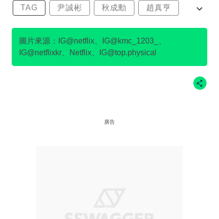
TAG
尹誠彬
秋成勳
趙真亨
金民澈
圖片來源：IG@netflix、IG@kmc_1203_、
IG@netflixkr、Netflix、IG@top.physical
廣告