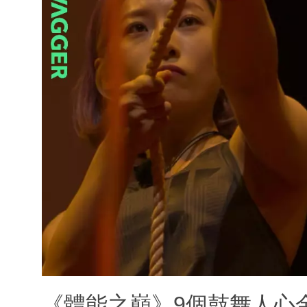
《體能之巔》9個鼓舞人心