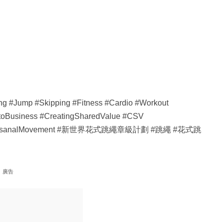
 #Jump #Skipping #Fitness #Cardio #Workout
toBusiness #CreatingSharedValue #CSV
TheArtisanalMovement #新世界花式跳繩章級計劃 #跳繩 #花式跳
廣告