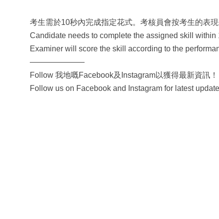
考生需於10秒內完成指定花式。考核員會按考生的表
Candidate needs to complete the assigned skill within
Examiner will score the skill according to the performa
———————
Follow 我地嘅Facebook及Instagram以獲得最新資訊！
Follow us on Facebook and Instagram for latest update