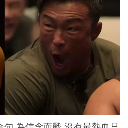
金句 為信念而戰 沒有最熱血只