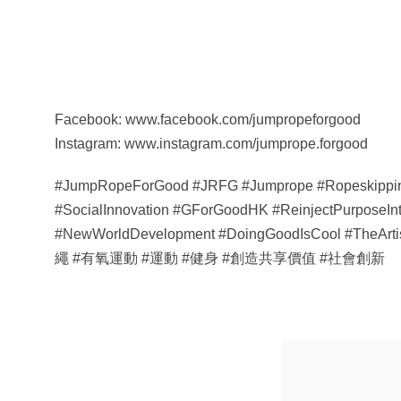
Facebook: www.facebook.com/jumpropeforgood
Instagram: www.instagram.com/jumprope.forgood
#JumpRopeForGood #JRFG #Jumprope #Ropeskipping
#SocialInnovation #GForGoodHK #ReinjectPurposeIn
#NewWorldDevelopment #DoingGoodIsCool #
繩 #有氧運動 #運動 #健身 #創造共享價值 #社會創新