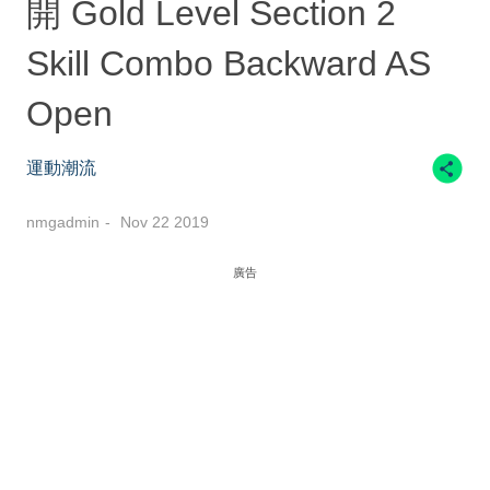
開 Gold Level Section 2
Skill Combo Backward AS
Open
運動潮流
nmgadmin
Nov 22 2019
廣告