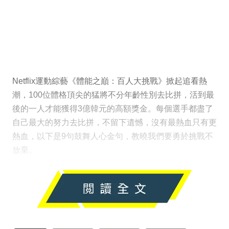
Netflix運動綜藝《體能之巔：百人大挑戰》掀起追看熱
潮，100位體格頂尖的猛將不分年齡性別去比拼，活到最
後的一人才能獲得3億韓元的高額獎金。每個選手都盡了
自己最大的努力去比拼，不留下遺憾，沒有最熱血只有更
熱血，以下是9句鼓舞人心金句，教曉我們要勇於挑戰不
放棄。