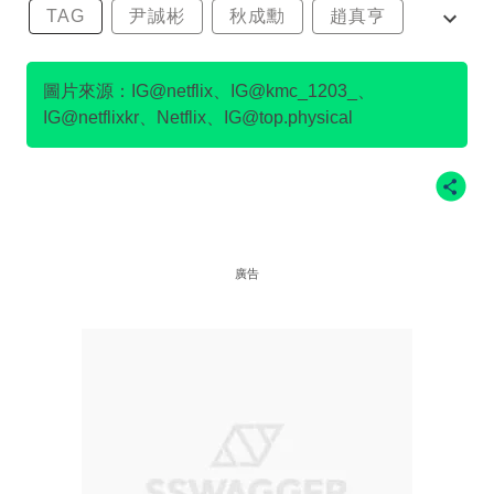
TAG
尹誠彬
秋成勳
趙真亨
金民澈
圖片來源：IG@netflix、IG@kmc_1203_、
IG@netflixkr、Netflix、IG@top.physical
廣告