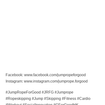
Facebook: www.facebook.com/jumpropeforgood
Instagram: www.instagram.com/jumprope.forgood
#JumpRopeForGood #JRFG #Jumprope
#Ropeskipping #Jump #Skipping #Fitness #Cardio
#Workout #SocialInnovation #GForGoodHK