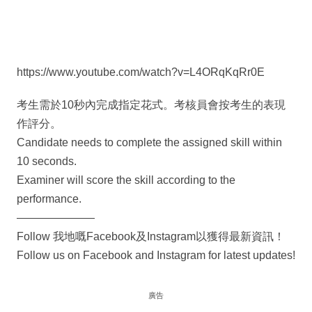
https://www.youtube.com/watch?v=L4ORqKqRr0E
考生需於10秒內完成指定花式。考核員會按考生的表現
作評分。
Candidate needs to complete the assigned skill within
10 seconds.
Examiner will score the skill according to the
performance.
———————
Follow 我地嘅Facebook及Instagram以獲得最新資訊！
Follow us on Facebook and Instagram for latest updates!
廣告