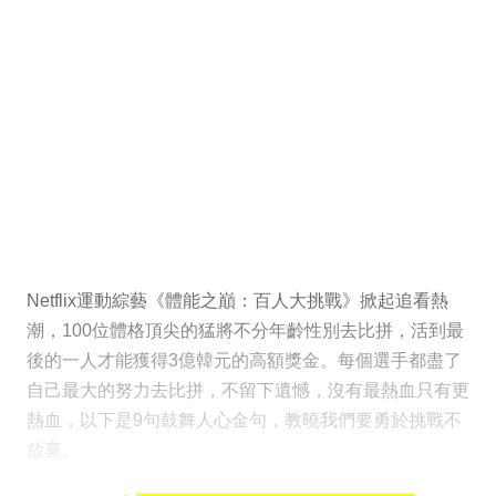
Netflix運動綜藝《體能之巔：百人大挑戰》掀起追看熱
潮，100位體格頂尖的猛將不分年齡性別去比拼，活到最
後的一人才能獲得3億韓元的高額獎金。每個選手都盡了
自己最大的努力去比拼，不留下遺憾，沒有最熱血只有更
熱血，以下是9句鼓舞人心金句，教曉我們要勇於挑戰不
放棄。