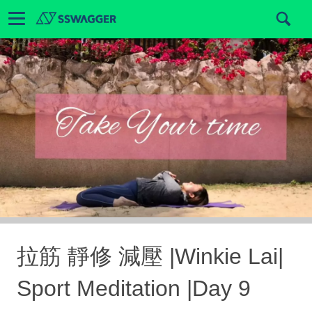
拉筋 靜修 減壓 |Winkie Lai|
Sport Meditation |Day 9