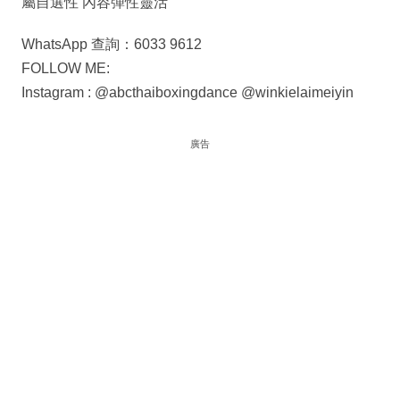
屬自選性 內容彈性靈活
WhatsApp 查詢：6033 9612
FOLLOW ME:
Instagram : @abcthaiboxingdance @winkielaimeiyin
廣告