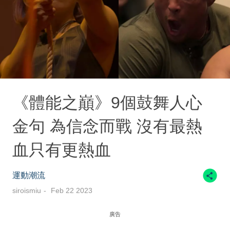
《體能之巔》9個鼓舞人心
金句 為信念而戰 沒有最熱
血只有更熱血
運動潮流
siroismiu
Feb 22 2023
廣告