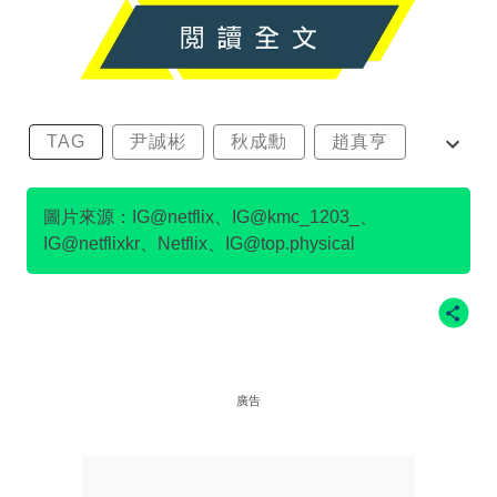
TAG
尹誠彬
秋成勳
趙真亨
金民澈
圖片來源：IG@netflix、IG@kmc_1203_、
IG@netflixkr、Netflix、IG@top.physical
廣告