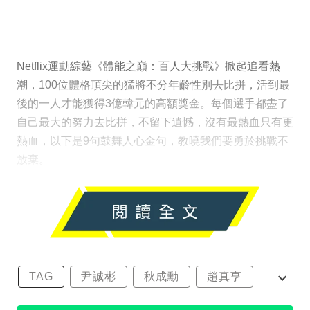
Netflix運動綜藝《體能之巔：百人大挑戰》掀起追看熱
潮，100位體格頂尖的猛將不分年齡性別去比拼，活到最
後的一人才能獲得3億韓元的高額獎金。每個選手都盡了
自己最大的努力去比拼，不留下遺憾，沒有最熱血只有更
熱血，以下是9句鼓舞人心金句，教曉我們要勇於挑戰不
放棄。
TAG
尹誠彬
秋成勳
趙真亨
金民澈