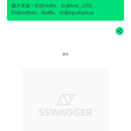
圖片來源：IG@netflix、IG@kmc_1203_、
IG@netflixkr、Netflix、IG@top.physical
廣告