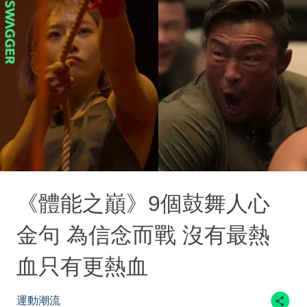
《體能之巔》9個鼓舞人心
金句 為信念而戰 沒有最熱
血只有更熱血
運動潮流