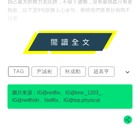
自己最大的努力去比拼，不留下遺憾，沒有最熱血只有更
熱血，以下是9句鼓舞人心金句，教曉我們要勇於挑戰不
放棄。
TAG
尹誠彬
秋成勳
趙真亨
金民澈
圖片來源：IG@netflix、IG@kmc_1203_、
IG@netflixkr、Netflix、IG@top.physical