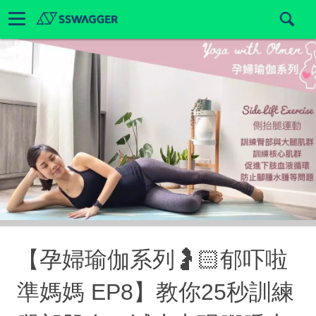
【孕婦瑜伽系列🤰🏻郁吓啦
準媽媽 EP8】教你25秒訓練