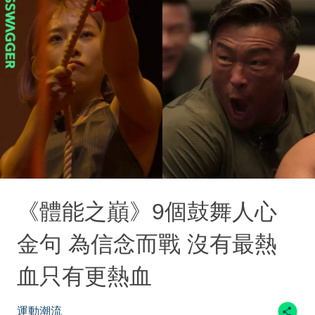
《體能之巔》9個鼓舞人心
金句 為信念而戰 沒有最熱
血只有更熱血
運動潮流