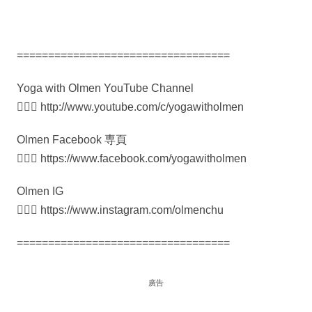
==================================
Yoga with Olmen YouTube Channel
🧘🏻‍♀️ http://www.youtube.com/c/yogawitholmen
Olmen Facebook 専頁
🧘🏻‍♀️ https://www.facebook.com/yogawitholmen
Olmen IG
🧘🏻‍♀️ https://www.instagram.com/olmenchu
==================================
廣告