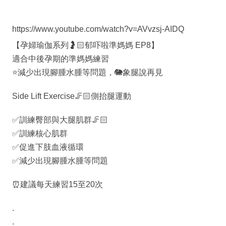
https://www.youtube.com/watch?v=AVvzsj-AIDQ
【孕婦瑜伽系列🤰🏻郁吓啦準媽媽 EP8】
適合中後孕期的準媽媽練習
⭐️減少出現腳腫水腫等問題，🐘象腿說再見
Side Lift Exercise🦵🏻側抬腿運動
✅訓練臀部與大腿肌群🦵🏻
✅訓練核心肌群
✅促進下肢血液循環
✅減少出現腳腫水腫等問題
⏰建議每天練習15至20次
.
.