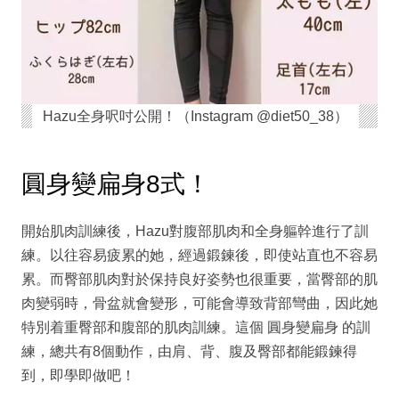
Hazu全身呎吋公開！（Instagram @diet50_38）
圓身變扁身8式！
開始肌肉訓練後，Hazu對腹部肌肉和全身軀幹進行了訓
練。以往容易疲累的她，經過鍛鍊後，即使站直也不容易
累。而臀部肌肉對於保持良好姿勢也很重要，當臀部的肌
肉變弱時，骨盆就會變形，可能會導致背部彎曲，因此她
特別着重臀部和腹部的肌肉訓練。這個 圓身變扁身 的訓
練，總共有8個動作，由肩、背、腹及臀部都能鍛鍊得
到，即學即做吧！