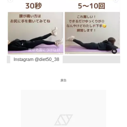
Instagram @diet50_38
廣告