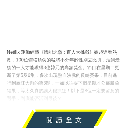
Netflix 運動綜藝《體能之巔：百人大挑戰》掀起追看熱
潮，100位體格頂尖的猛將不分年齡性別去比拼，活到最
後的一人才能獲得3億韓元的高額獎金。節目在星期二更
新了第5及6集，多次出現熱血沸騰的反轉賽果，目前進
行到瘋狂大癲的第3關，一如以往要下個星期才公佈勝負
結果，等太久真的讓人很抓狂！以下是8位一定要留意的
選手，到底能否活到最後？