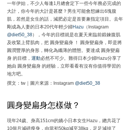
一年伊始，不少人每逢1月總會定下一些今年務必完成的
大計，你今年的大計是甚麼？男生可能會想練出6塊腹
肌，若然是女生的話，減肥必定是首要兼指定項目。去年
剛成為人妻的日本20代年輕少婦
Hazu
（Instagram
@diet50_38
），今年的目標就是在夏天來臨前鍛鍊腹肌
及收緊上臂肌肉，把 圓身變扁身 ！ 圓身變扁身，即是將
圓潤豐厚的身形，轉化為纖薄的體態。要達成 圓身變扁
身 的目標，
運動
必然不可少。難得日本少婦Hazu分享了
她由 圓身變扁身 的經驗，立即看看有沒有你值得學習的
地方吧。
撰文：tw｜圖片來源：Instagram
@diet50_38
圓身變扁身怎樣做？
現年24歲、身高151cm的嬌小日本女生Hazu，總共花了
10個月減磅瘦身，由當初50kg減至38kg，足足減掉了