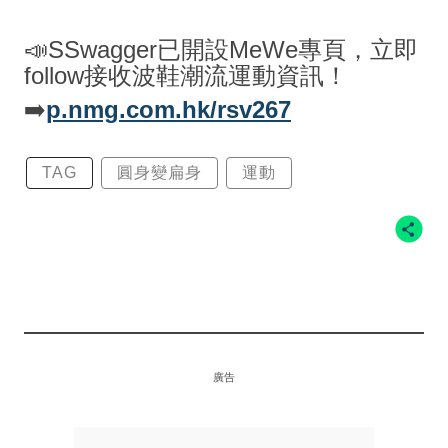
📣SSwagger已開設MeWe專頁，立即
follow接收波鞋潮流運動資訊！
➡️
p.nmg.com.hk/rsv267
TAG
圓身變扁身
運動
廣告