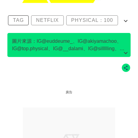
TAG
NETFLIX
PHYSICAL：100
尹誠彬
沈音燈
圖片來源：IG@euddeume_、IG@akiyamachoo、
IG@top.physical、IG@__dalami、IG@sillllling、
IG@kmc_1203_、IG@ssong_rme、IG@netflixkr
廣告