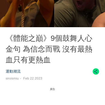
《體能之巔》9個鼓舞人心
金句 為信念而戰 沒有最熱
血只有更熱血
運動潮流
siroismiu
Feb 22 2023
廣告