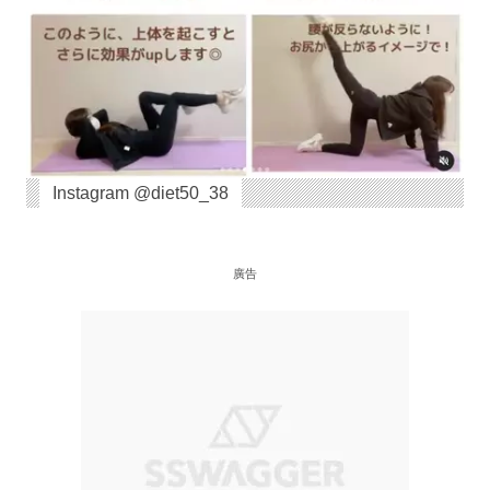
Instagram @diet50_38
廣告