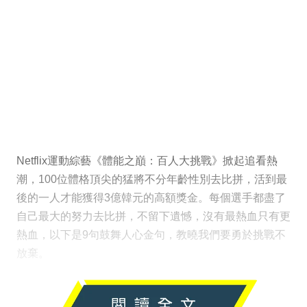
Netflix運動綜藝《體能之巔：百人大挑戰》掀起追看熱
潮，100位體格頂尖的猛將不分年齡性別去比拼，活到最
後的一人才能獲得3億韓元的高額獎金。每個選手都盡了
自己最大的努力去比拼，不留下遺憾，沒有最熱血只有更
熱血，以下是9句鼓舞人心金句，教曉我們要勇於挑戰不
放棄。