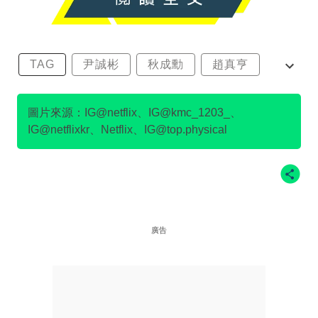
TAG
尹誠彬
秋成勳
趙真亨
金民澈
圖片來源：IG@netflix、IG@kmc_1203_、
IG@netflixkr、Netflix、IG@top.physical
廣告