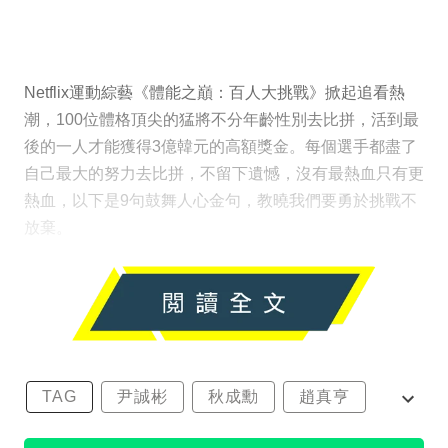
Netflix運動綜藝《體能之巔：百人大挑戰》掀起追看熱
潮，100位體格頂尖的猛將不分年齡性別去比拼，活到最
後的一人才能獲得3億韓元的高額獎金。每個選手都盡了
自己最大的努力去比拼，不留下遺憾，沒有最熱血只有更
熱血，以下是9句鼓舞人心金句，教曉我們要勇於挑戰不
放棄。
TAG
尹誠彬
秋成勳
趙真亨
金民澈