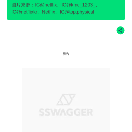
圖片來源：IG@netflix、IG@kmc_1203_、
IG@netflixkr、Netflix、IG@top.physical
廣告