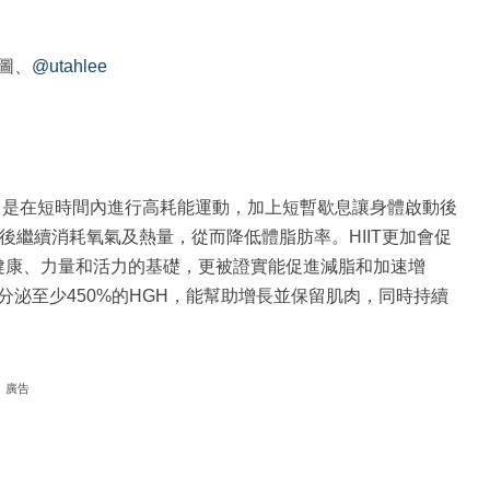
截圖、
@utahlee
l Training）是在短時間內進行高耗能運動，加上短暫歇息讓身體啟動後
身體在運動後繼續消耗氧氣及熱量，從而降低體脂肪率。HIIT更加會促
體健康、力量和活力的基礎，更被證實能促進減脂和加速增
能分泌至少450%的HGH，能幫助增長並保留肌肉，同時持續
廣告