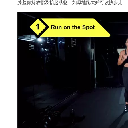
膝蓋保持放鬆及抬起狀態，如原地跑太難可改快步走