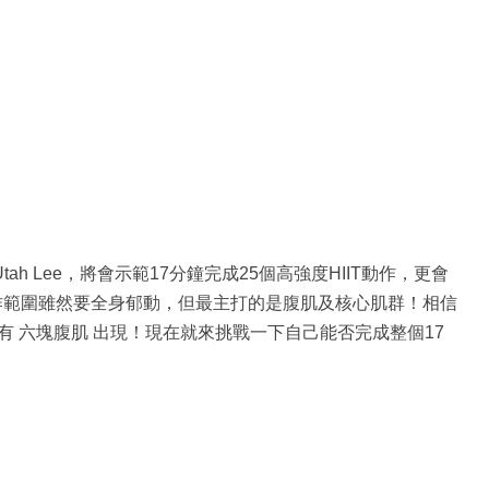
r的Utah Lee，將會示範17分鐘完成25個高強度HIIT動作，更會
動作範圍雖然要全身郁動，但最主打的是腹肌及核心肌群！相信
會有 六塊腹肌 出現！現在就來挑戰一下自己能否完成整個17