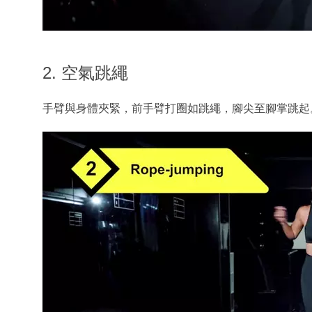
2. 空氣跳繩
手臂與身體夾緊，前手臂打圈如跳繩，腳尖至腳掌跳起