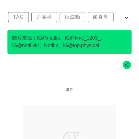
TAG
尹誠彬
秋成勳
趙真亨
金民澈
圖片來源：IG@netflix、IG@kmc_1203_、
IG@netflixkr、Netflix、IG@top.physical
廣告