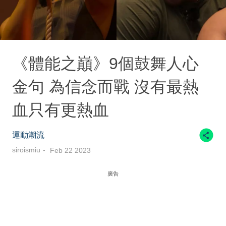
《體能之巔》9個鼓舞人心
金句 為信念而戰 沒有最熱
血只有更熱血
運動潮流
siroismiu
Feb 22 2023
廣告