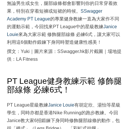
無論男生或女生，腿部線條都會影響到你的日常穿着效
果，特別在穿着短褲或短裙的時候。
SSwagger
Academy PT League
的專業健身教練一直為大家作不同
的運動示範，今回找來PT League中的星級教練
Janice
Louie
來為大家示範 修飾腿部線條 必練6式，讓大家可以
利用這6個動作鍛鍊下身同時塑造健康性感美！
撰文：Yuki｜圖片來源：SSwagger.hk影片截圖｜場地提
供：LA Fitness
PT League健身教練示範 修飾腿
部線條 必練6式！
PT League星級教練
Janice Louie
有胡定欣、湯怡等星級
學生，同時亦都是香港Nike Running的跑步教練。今回
Janice教大家6招鍛鍊下身同時修飾腿部線條的動作，包
括「橋式」（Legs Bridge）、「彩虹式抬腿」