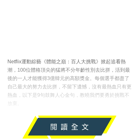
Netflix運動綜藝《體能之巔：百人大挑戰》掀起追看熱
潮，100位體格頂尖的猛將不分年齡性別去比拼，活到最
後的一人才能獲得3億韓元的高額獎金。每個選手都盡了
自己最大的努力去比拼，不留下遺憾，沒有最熱血只有更
熱血，以下是9句鼓舞人心金句，教曉我們要勇於挑戰不
放棄。