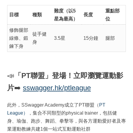
難度（以5
重點部
目標
種類
長度
星為最高）
位
修飾腿部
徒手健
線條、鍛
3.5星
15分鐘
腿部
身
鍊下身
📣
「PT聯盟」登場！立即瀏覽運動影
片
➡️
sswagger.hk/ptleague
此外，SSwagger Academy成立了PT聯盟（
PT
League）
，集合不同類型的physical trainer，包括健
身、瑜伽、跑步、舞蹈、拳擊等，與各方運動愛好者及專
業運動教練共建1個一站式互動運動社群