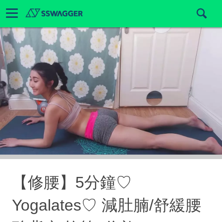
【修腰】5分鐘♡
Yogalates♡ 減肚腩/舒緩腰