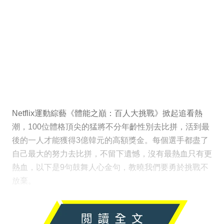
Netflix運動綜藝《體能之巔：百人大挑戰》掀起追看熱
潮，100位體格頂尖的猛將不分年齡性別去比拼，活到最
後的一人才能獲得3億韓元的高額獎金。每個選手都盡了
自己最大的努力去比拼，不留下遺憾，沒有最熱血只有更
熱血，以下是9句鼓舞人心金句，教曉我們要勇於挑戰不
放棄。