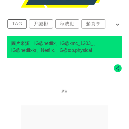
TAG
尹誠彬
秋成勳
趙真亨
金民澈
圖片來源：IG@netflix、IG@kmc_1203_、
IG@netflixkr、Netflix、IG@top.physical
廣告