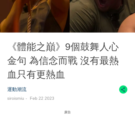
《體能之巔》9個鼓舞人心
金句 為信念而戰 沒有最熱
血只有更熱血
運動潮流
siroismiu
Feb 22 2023
廣告