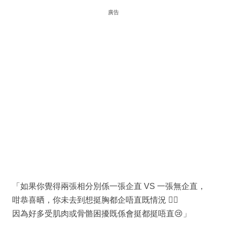
廣告
「如果你覺得兩張相分別係一張企直 VS 一張無企直，
咁恭喜晒，你未去到想挺胸都企唔直既情況 👍🏻
因為好多受肌肉或骨骼困擾既係會挺都挺唔直😢」