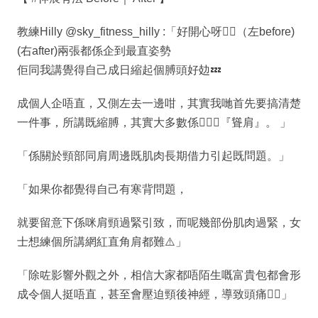
教練Hilly @sky_fitness_hilly :「好開心呀❤️‍🔥（左before)
(右after)兩張都係企到最直姿勢
佢同我講覺得自己成日縮起個膊頭好攰💤
成個人企唔直，又側左去一邊咁，其實我哋首先要搞清楚
一件事，所講既縮膊，其實大多數係💁🏻‍♀️『聳肩』。 」
「係關於頸部同肩周邊既肌肉長期借力引起既問題。」
「如果你都覺得自己有寒背問題，
就要留意下係咪肩頸過緊引致，而呢幾部份肌肉過緊，女
士想練個所講網紅直角肩都難⚠️」
「除咗影響外觀之外，相信大家都唔陌生嘅富貴包都會形
成令個人挺唔直，甚至會壓迫頸後神經，導致頭痛😵‍💫」