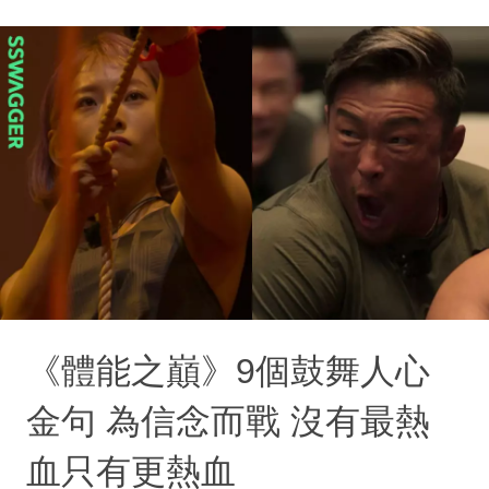
《體能之巔》9個鼓舞人心
金句 為信念而戰 沒有最熱
血只有更熱血