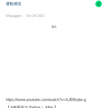
運動潮流
SSwagger
Oct 29 2021
廣告
https://www.youtube.com/watch?v=AJBffzqtw-g
【 #伸展有法 Before｜ After 】