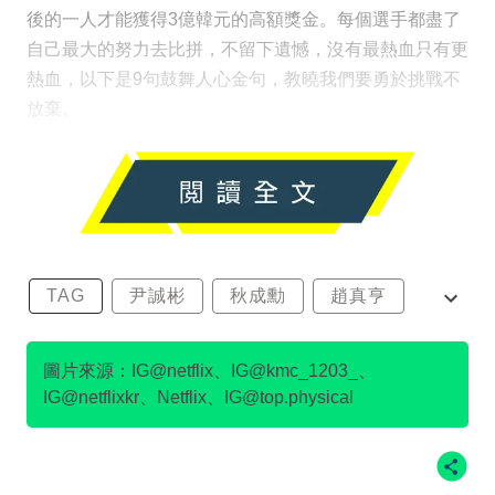
後的一人才能獲得3億韓元的高額獎金。每個選手都盡了
自己最大的努力去比拼，不留下遺憾，沒有最熱血只有更
熱血，以下是9句鼓舞人心金句，教曉我們要勇於挑戰不
放棄。
TAG
尹誠彬
秋成勳
趙真亨
金民澈
圖片來源：IG@netflix、IG@kmc_1203_、
IG@netflixkr、Netflix、IG@top.physical