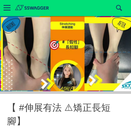
【 #伸展有法 ⚠️矯正長短
腳】