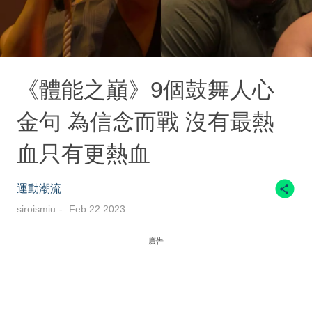
《體能之巔》9個鼓舞人心
金句 為信念而戰 沒有最熱
血只有更熱血
運動潮流
siroismiu
Feb 22 2023
廣告