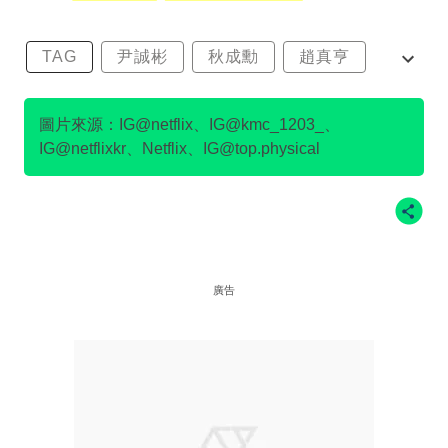
TAG
尹誠彬
秋成勳
趙真亨
金民澈
圖片來源：IG@netflix、IG@kmc_1203_、
IG@netflixkr、Netflix、IG@top.physical
廣告