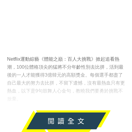
Netflix運動綜藝《體能之巔：百人大挑戰》掀起追看熱
潮，100位體格頂尖的猛將不分年齡性別去比拼，活到最
後的一人才能獲得3億韓元的高額獎金。每個選手都盡了
自己最大的努力去比拼，不留下遺憾，沒有最熱血只有更
熱血，以下是9句鼓舞人心金句，教曉我們要勇於挑戰不
放棄。