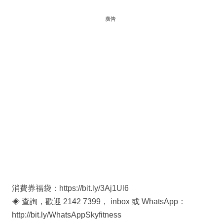
廣告
消費券福袋：https://bit.ly/3Aj1Ul6
◈ 查詢，歡迎 2142 7399， inbox 或 WhatsApp：
http://bit.ly/WhatsAppSkyfitness