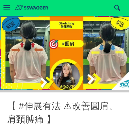
【 #伸展有法 ⚠️改善圓肩、
肩頸膊痛 】