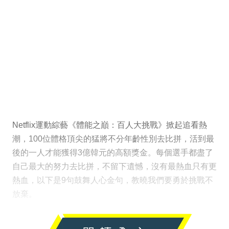
Netflix運動綜藝《體能之巔：百人大挑戰》掀起追看熱
潮，100位體格頂尖的猛將不分年齡性別去比拼，活到最
後的一人才能獲得3億韓元的高額獎金。每個選手都盡了
自己最大的努力去比拼，不留下遺憾，沒有最熱血只有更
熱血，以下是9句鼓舞人心金句，教曉我們要勇於挑戰不
放棄。