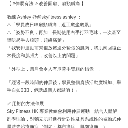
【 #伸展有法 ⚠️改善圓肩、肩頸膊痛 】
教練 Ashley @@skyfitness.ashley ：
⚠️「學員成日呻肩頸膊痛，返工愈坐愈累」
⚠️「姿势不良，再加上長期使用右手打羽毛球，一次甚至
舉唔起手去梳頭，超級痛楚」
「我安排運動前幫佢放鬆過分緊張的肌肉，將肌肉回復正
常長度和肌張力，改善以上的問題」
「外型上，圓肩會令人有厚背手臂粗的錯覺！」
「經過一段時間的伸展後，學員整個肩膀活動度增加、舉
手自如🙆🏻‍♀️，佢話成個人都鬆哂！」
✅ 用對的方法伸展
Sky Fitness HK 專業教練會利用伸展運動，結合人體解
剖學理論，對獨立肌群進行針對性及具系統性的被動式伸
展法去冶療痛症（例如：都市痛症、肌肉痠痛…）