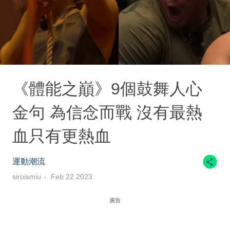
《體能之巔》9個鼓舞人心
金句 為信念而戰 沒有最熱
血只有更熱血
運動潮流
siroismiu
Feb 22 2023
廣告