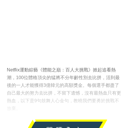
Netflix運動綜藝《體能之巔：百人大挑戰》掀起追看熱
潮，100位體格頂尖的猛將不分年齡性別去比拼，活到最
後的一人才能獲得3億韓元的高額獎金。每個選手都盡了
自己最大的努力去比拼，不留下遺憾，沒有最熱血只有更
熱血，以下是9句鼓舞人心金句，教曉我們要勇於挑戰不
放棄。