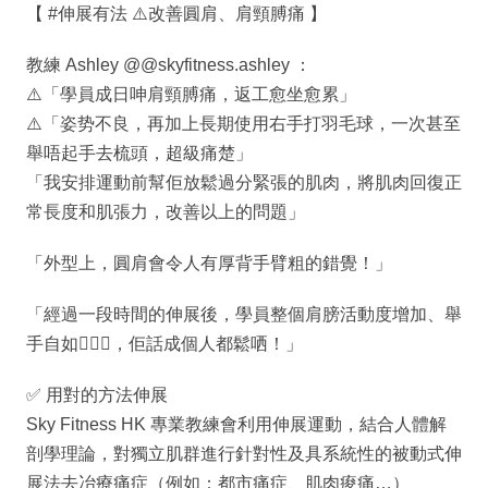
【 #伸展有法 ⚠️改善圓肩、肩頸膊痛 】
教練 Ashley @@skyfitness.ashley ：
⚠️「學員成日呻肩頸膊痛，返工愈坐愈累」
⚠️「姿势不良，再加上長期使用右手打羽毛球，一次甚至
舉唔起手去梳頭，超級痛楚」
「我安排運動前幫佢放鬆過分緊張的肌肉，將肌肉回復正
常長度和肌張力，改善以上的問題」
「外型上，圓肩會令人有厚背手臂粗的錯覺！」
「經過一段時間的伸展後，學員整個肩膀活動度增加、舉
手自如🙆🏻‍♀️，佢話成個人都鬆哂！」
✅ 用對的方法伸展
Sky Fitness HK 專業教練會利用伸展運動，結合人體解
剖學理論，對獨立肌群進行針對性及具系統性的被動式伸
展法去冶療痛症（例如：都市痛症、肌肉痠痛…）