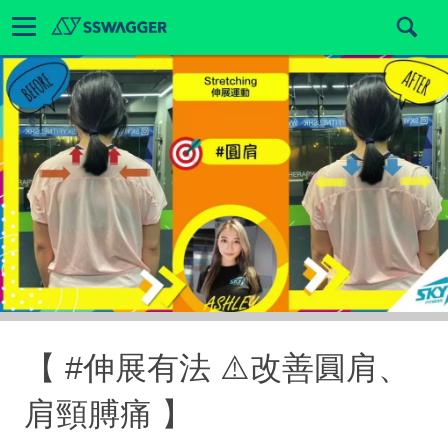
【 #伸展有法 ⚠️改善圓肩、
肩頸膊痛 】