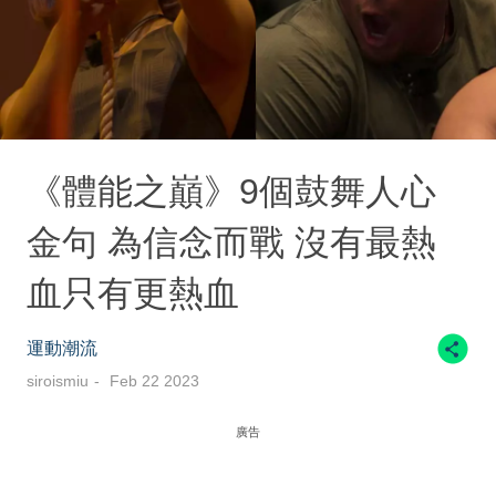
《體能之巔》9個鼓舞人心
金句 為信念而戰 沒有最熱
血只有更熱血
運動潮流
siroismiu
Feb 22 2023
廣告