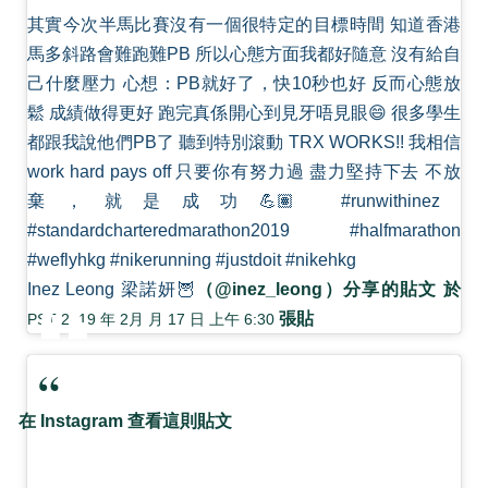
其實今次半馬比賽沒有一個很特定的目標時間 知道香港
馬多斜路會難跑難PB 所以心態方面我都好隨意 沒有給自
己什麼壓力 心想：PB就好了，快10秒也好 反而心態放
鬆 成績做得更好 跑完真係開心到見牙唔見眼😄 很多學生
都跟我說他們PB了 聽到特別滾動 TRX WORKS!! 我相信
work hard pays off 只要你有努力過 盡力堅持下去 不放
棄，就是成功💪🏽 #runwithinez
#standardcharteredmarathon2019 #halfmarathon
#weflyhkg #nikerunning #justdoit #nikehkg
Inez Leong 梁諾妍🦉
（@inez_leong）分享的貼文 於
張貼
PST 2019 年 2月 月 17 日 上午 6:30
在 Instagram 查看這則貼文