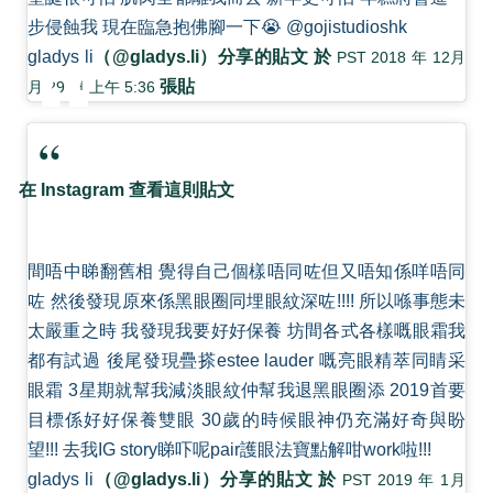
步侵蝕我 現在臨急抱佛腳一下😭 @gojistudioshk
gladys li
（@gladys.li）分享的貼文 於
PST 2018 年 12月
張貼
月 29 日 上午 5:36
在 Instagram 查看這則貼文
間唔中睇翻舊相 覺得自己個樣唔同咗但又唔知係咩唔同
咗 然後發現原來係黑眼圈同埋眼紋深咗!!!! 所以喺事態未
太嚴重之時 我發現我要好好保養 坊間各式各樣嘅眼霜我
都有試過 後尾發現疊搽estee lauder 嘅亮眼精萃同睛采
眼霜 3星期就幫我減淡眼紋仲幫我退黑眼圈添 2019首要
目標係好好保養雙眼 30歲的時候眼神仍充滿好奇與盼
望!!! 去我IG story睇吓呢pair護眼法寶點解咁work啦!!!
gladys li
（@gladys.li）分享的貼文 於
PST 2019 年 1月