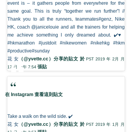
event is – it gathers people from everywhere for the
same goal. This is truly “together we run further”! //
Thank you to all the runners, teammates#genz, Nike
HK, coach @janicelouie and all the trainers for helping
me achieve something I only dreamed about. ✔️♥️
#hkmarathon #justdoit #nikewomen #nikehkg #hkm
#productive#sunday
花 女
（@yvette.cc）分享的貼文 於
PST 2019 年 2月 月
張貼
17 日 上午 7:54
在 Instagram 查看這則貼文
Take a walk on the wild side. ✔️
花 女
（@yvette.cc）分享的貼文 於
PST 2019 年 1月 月