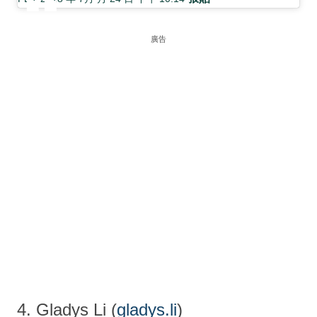
廣告
4. Gladys Li (
gladys.li
)