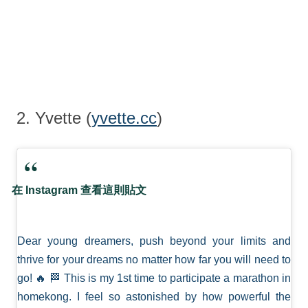
2. Yvette (
yvette.cc
)
在 Instagram 查看這則貼文
Dear young dreamers, push beyond your limits and
thrive for your dreams no matter how far you will need to
go! 🔥 🏁 This is my 1st time to participate a marathon in
homekong. I feel so astonished by how powerful the