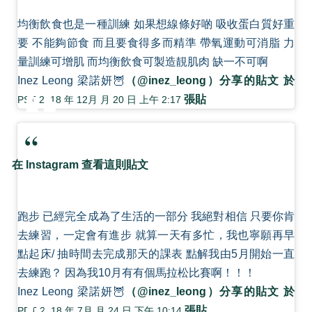
均衡飲食也是一種訓練 如果想線條好啲 吸收蛋白質好重
要 不能夠節食 而且要食得多而精準 帶氧運動可消脂 力
量訓練可增肌 而均衡飲食可製造靚肌肉 缺一不可啊
Inez Leong 梁諾妍🦉
（@inez_leong）分享的貼文 於
張貼
PST 2018 年 12月 月 20 日 上午 2:17
在 Instagram 查看這則貼文
跑步 已經完全成為了生活的一部分 我絕對相信 只要你肯
去練習，一定會有進步 就算一天有多忙，我也寧願再早
點起床/ 抽時間去完成那天的課表 點解我由5月開始一直
去練跑？ 因為我10月有有個馬拉松比賽啊！！！
Inez Leong 梁諾妍🦉
（@inez_leong）分享的貼文 於
張貼
PDT 2018 年 7月 月 24 日 下午 10:14