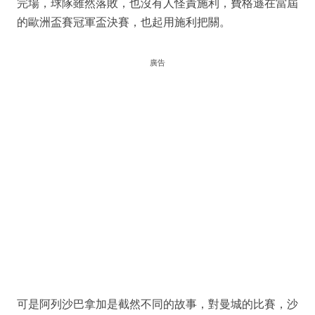
完場，球隊雖然落敗，也沒有人怪責施利，費格遜在當屆
的歐洲盃賽冠軍盃決賽，也起用施利把關。
廣告
可是阿列沙巴拿加是截然不同的故事，對曼城的比賽，沙