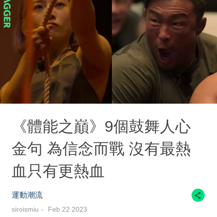
《體能之巔》9個鼓舞人心
金句 為信念而戰 沒有最熱
血只有更熱血
運動潮流
siroismiu
Feb 22 2023