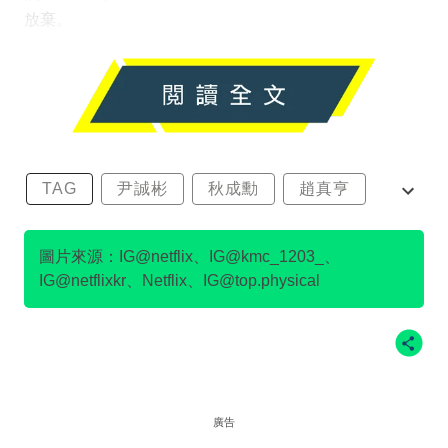
放棄。
TAG
尹誠彬
秋成勳
趙真亨
金民澈
圖片來源：IG@netflix、IG@kmc_1203_、
IG@netflixkr、Netflix、IG@top.physical
廣告