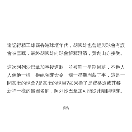
還記得精工雄霸香港球壇年代，胡國雄也曾經與球會有誤
會被雪藏，最終胡國雄向球會解釋澄清，黃創山亦接受。
這次阿列沙巴拿加事後道歉，並被罰一星期周薪，不過人
人像他一樣，拒絕領隊命令，罰一星期周薪了事，這是一
間甚麼的球會?是甚麼的球員?如果換了是費格遜或其黎
新祥一樣的鐵碗名帥，阿列沙巴拿加可能從此離開球隊。
廣告