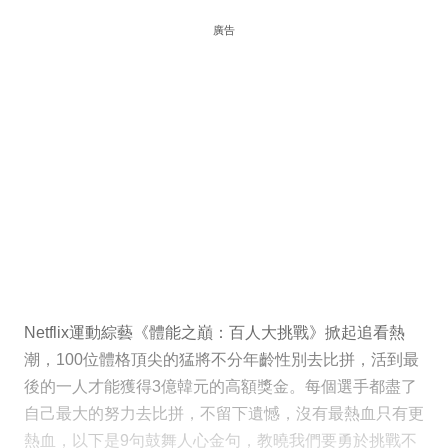
廣告
Netflix運動綜藝《體能之巔：百人大挑戰》掀起追看熱
潮，100位體格頂尖的猛將不分年齡性別去比拼，活到最
後的一人才能獲得3億韓元的高額獎金。每個選手都盡了
自己最大的努力去比拼，不留下遺憾，沒有最熱血只有更
熱血，以下是9句鼓舞人心金句，教曉我們要勇於挑戰不