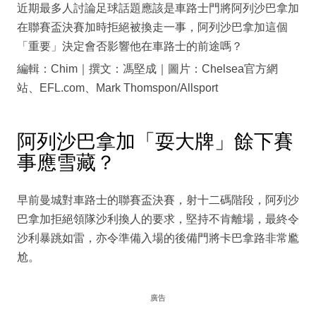
近期最多人討論足球話題應該是車路士門將阿列沙巴拿加
在聯賽盃決賽加時拒絕被換走一事，阿列沙巴拿加這個
「重要」決定會否影響他在車路士的前途嗎？
編輯：Chim｜撰文：馮堅成｜圖片：Chelsea官方網
站、EFL.com、Mark Thomspon/Allsport
阿列沙巴拿加「耍大牌」餘下賽
事應雪藏？
早前曼城對車路士的聯賽盃決賽，射十二碼階段，阿列沙
巴拿加拒絕領隊沙利換人的要求，堅持不肯離場，最終令
沙利暴跳如雷，亦令準備入場的後備門將卡巴拿路非常尷
尬。
廣告