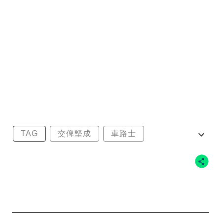
TAG
交俾堅成
車路士
阿列沙巴拿加