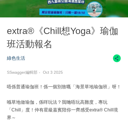
extra®《Chill想Yoga》瑜伽
班活動報名
綠色生活
SSwagger編輯部
Oct 3 2025
唔係普通瑜伽班！係一個別致嘅「海景草地瑜伽班」呀！
喺草地做瑜伽，係咩玩法？我哋唔玩高難度，專玩
「Chill」度！仲有星級嘉賓陪你一齊感受extra® Chill境
界～