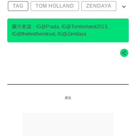
TAG
TOM HOLLAND
ZENDAYA
可持續環保
永續時尚
圖片來源：IG@Prada, IG@Tomholland2013,
IG@thebrotherstrust, IG@Zendaya
廣告