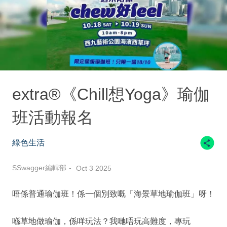
extra®《Chill想Yoga》瑜伽
班活動報名
綠色生活
SSwagger編輯部
Oct 3 2025
唔係普通瑜伽班！係一個別致嘅「海景草地瑜伽班」呀！
喺草地做瑜伽，係咩玩法？我哋唔玩高難度，專玩