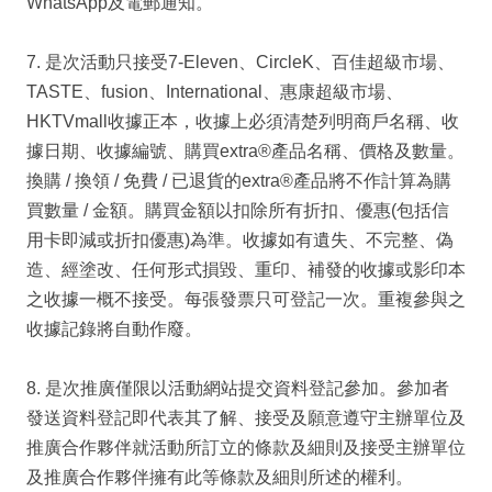
WhatsApp及電郵通知。
7. 是次活動只接受7-Eleven、CircleK、百佳超級市場、
TASTE、fusion、International、惠康超級市場、
HKTVmall收據正本，收據上必須清楚列明商戶名稱、收
據日期、收據編號、購買extra®產品名稱、價格及數量。
換購 / 換領 / 免費 / 已退貨的extra®產品將不作計算為購
買數量 / 金額。購買金額以扣除所有折扣、優惠(包括信
用卡即減或折扣優惠)為準。收據如有遺失、不完整、偽
造、經塗改、任何形式損毀、重印、補發的收據或影印本
之收據一概不接受。每張發票只可登記一次。重複參與之
收據記錄將自動作廢。
8. 是次推廣僅限以活動網站提交資料登記參加。參加者
發送資料登記即代表其了解、接受及願意遵守主辦單位及
推廣合作夥伴就活動所訂立的條款及細則及接受主辦單位
及推廣合作夥伴擁有此等條款及細則所述的權利。