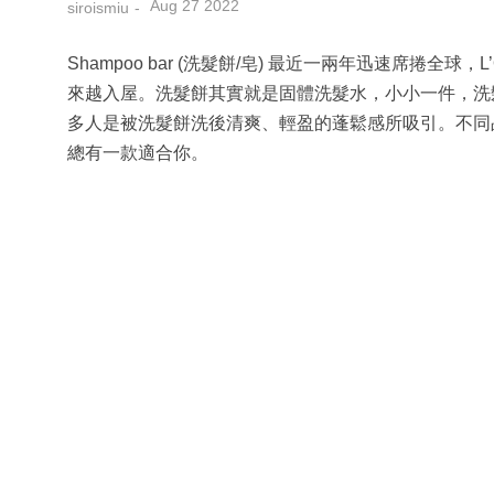
Aug 27 2022
siroismiu
Shampoo bar (洗髮餅/皂) 最近一兩年迅速席捲全球
來越入屋。洗髮餅其實就是固體洗髮水，小小一件，洗
多人是被洗髮餅洗後清爽、輕盈的蓬鬆感所吸引。不同
總有一款適合你。