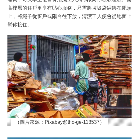
高樓層的住戶更享有貼心服務，只需將垃圾袋綑綁在繩頭
上，將繩子從窗戶或陽台往下放，清潔工人便會從地面上
幫你接住。
（圖片來源：Pixabay@tho-ge-113537）