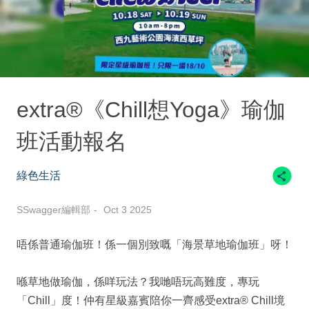
extra®《Chill想Yoga》瑜伽
班活動報名
綠色生活
SSwagger編輯部
Oct 3 2025
唔係普通瑜伽班！係一個別致嘅「海景草地瑜伽班」呀！
喺草地做瑜伽，係咩玩法？我哋唔玩高難度，專玩
「Chill」度！仲有星級嘉賓陪你一齊感受extra® Chill境