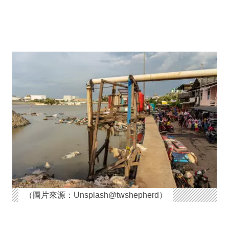
（圖片來源：Unsplash@twshepherd）