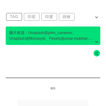
TAG
印尼
印度
回收
垃圾分類
圖片來源：Unsplash@john_cameron、
Unsplash@fikrirasyid、Pexels@umar-mukhtar-
703539、Pixabay@tho-ge-113537、
Unsplash@naveedahmed、Pixabay@xegxef-
1679630、Pixabay@viarami-13458823、
Unsplash@ffkae
廣告