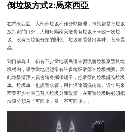
倒垃圾方式2:馬來西亞
在馬來西亞，大部分垃圾不作分類處理，市民都是把垃圾
放到家門口外，大概每隔兩天便會有垃圾車來收一次垃
圾。沒有把垃圾分類的關係，垃圾容易發出臭味、惹來昆
蟲。
到目前為止，仍有不少當地居民還未習慣將垃圾棄置於垃
圾桶內，導致當地仍經常有許多垃圾散落在垃圾桶旁。因
此垃圾清潔人員會隨身攜帶鏟子，把散落的垃圾鏟進垃圾
車。垃圾車上也設置水管，用作沿途清洗街道。近年馬來
西亞不少社區已引入垃圾分類政策，在棄置垃圾時必須把
垃圾分類為「可回收」及「不可回收」。