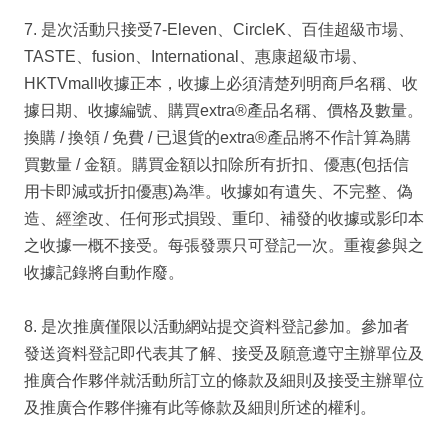
7. 是次活動只接受7-Eleven、CircleK、百佳超級市場、
TASTE、fusion、International、惠康超級市場、
HKTVmall收據正本，收據上必須清楚列明商戶名稱、收
據日期、收據編號、購買extra®產品名稱、價格及數量。
換購 / 換領 / 免費 / 已退貨的extra®產品將不作計算為購
買數量 / 金額。購買金額以扣除所有折扣、優惠(包括信
用卡即減或折扣優惠)為準。收據如有遺失、不完整、偽
造、經塗改、任何形式損毀、重印、補發的收據或影印本
之收據一概不接受。每張發票只可登記一次。重複參與之
收據記錄將自動作廢。
8. 是次推廣僅限以活動網站提交資料登記參加。參加者
發送資料登記即代表其了解、接受及願意遵守主辦單位及
推廣合作夥伴就活動所訂立的條款及細則及接受主辦單位
及推廣合作夥伴擁有此等條款及細則所述的權利。