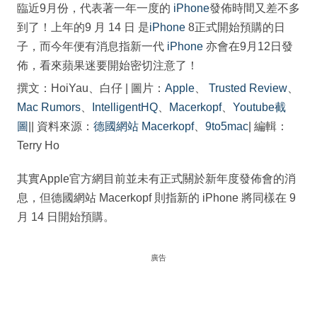
臨近9月份，代表著一年一度的
iPhone
發佈時間又差不多
到了！上年的9 月 14 日 是
iPhone
8正式開始預購的日
子，而今年便有消息指新一代
iPhone
亦會在9月12日發
佈，看來蘋果迷要開始密切注意了！
撰文：HoiYau、白仔 | 圖片：
Apple
、
Trusted Review
、
Mac Rumors
、
IntelligentHQ
、
Macerkopf
、
Youtube截
圖
|| 資料來源：
德國網站 Macerkopf
、
9to5mac
| 編輯：
Terry Ho
其實Apple官方網目前並未有正式關於新年度發佈會的消
息，但德國網站 Macerkopf 則指新的 iPhone 將同樣在 9
月 14 日開始預購。
廣告