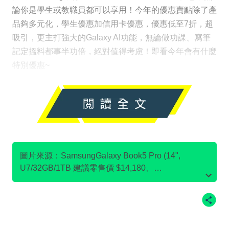
論你是學生或教職員都可以享用！今年的優惠賣點除了產
品夠多元化，學生優惠加信用卡優惠，優惠低至7折，超
吸引，更主打強大的Galaxy AI功能，無論做功課、寫筆
記定搵料都事半功倍，絕對值得考慮！即看今年會有什麼
特別優惠~
圖片來源：SamsungGalaxy Book5 Pro (14",
U7/32GB/1TB 建議零售價 $14,180、
SamsungGalaxy Book4 (15.6”, i7/16GB/512GB 建議
零售價 $8,180、Samsung32" Odyssey G7 G70D
UHD 電競顯示器 (144Hz 建議零售價 $4,980